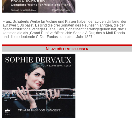
Franz Schuberts Werke für Violine und Klavier haben genau den Umfang, der
auf zwei CDs passt. Es sind die drei Sonaten des Neunzehnjährigen, die der
geschäftstüchtige Verleger Diabelli als „Sonatinen“ herausgegeben hat, dazu
kommen die als „Grand Duo“ veröffentlichte Sonate A-Dur, das h-Moll-Rondo
und die bedeutende C-Dur-Fantasie aus dem Jahr 1827.
Neuveröffentlichungen