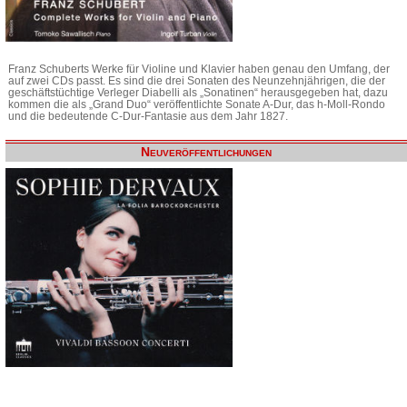
Franz Schuberts Werke für Violine und Klavier haben genau den Umfang, der
auf zwei CDs passt. Es sind die drei Sonaten des Neunzehnjährigen, die der
geschäftstüchtige Verleger Diabelli als „Sonatinen“ herausgegeben hat, dazu
kommen die als „Grand Duo“ veröffentlichte Sonate A-Dur, das h-Moll-Rondo
und die bedeutende C-Dur-Fantasie aus dem Jahr 1827.
Neuveröffentlichungen