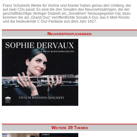
Franz Schuberts Werke für Violine und Klavier haben genau den Umfang, der
auf zwei CDs passt. Es sind die drei Sonaten des Neunzehnjährigen, die der
geschäftstüchtige Verleger Diabelli als „Sonatinen“ herausgegeben hat, dazu
kommen die als „Grand Duo“ veröffentlichte Sonate A-Dur, das h-Moll-Rondo
und die bedeutende C-Dur-Fantasie aus dem Jahr 1827.
Neuveröffentlichungen
Weitere 39 Themen