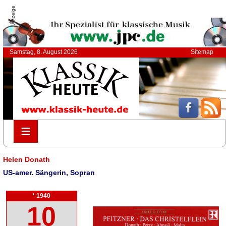
Anzeige
Samstag, 8. August 2026
Sitemap
≡
≡
Helen Donath
US-amer. Sängerin, Sopran
* 1940
10