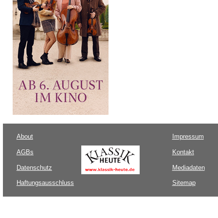
About
Impressum
AGBs
Kontakt
Datenschutz
Mediadaten
Haftungsausschluss
Sitemap