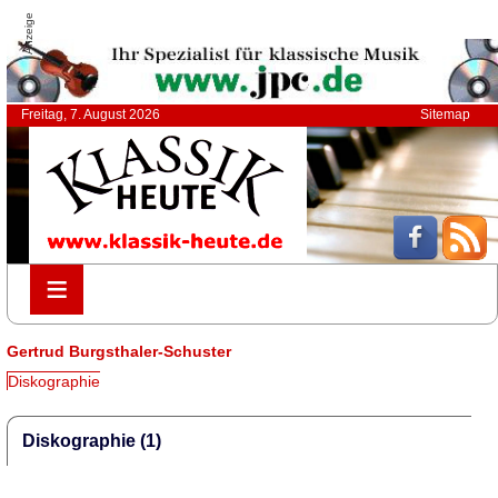
Anzeige
Freitag, 7. August 2026
Sitemap
≡
≡
Gertrud Burgsthaler-Schuster
Diskographie
Diskographie (1)