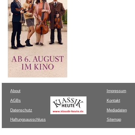
About
Impressum
AGBs
Kontakt
Datenschutz
Mediadaten
Haftungsausschluss
Sitemap