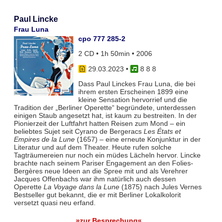
Paul Lincke
Frau Luna
cpo 777 285-2
2 CD • 1h 50min • 2006
29.03.2023
•
8 8 8
Dass Paul Linckes Frau Luna, die bei
ihrem ersten Erscheinen 1899 eine
kleine Sensation hervorrief und die
Tradition der „Berliner Operette“ begründete, unterdessen
einigen Staub angesetzt hat, ist kaum zu bestreiten. In der
Pionierzeit der Luftfahrt hatten Reisen zum Mond – ein
beliebtes Sujet seit Cyrano de Bergeracs
Les États et
Empires de la Lune
(1657) – eine erneute Konjunktur in der
Literatur und auf dem Theater. Heute rufen solche
Tagträumereien nur noch ein müdes Lächeln hervor. Lincke
brachte nach seinem Pariser Engagement an den Folies-
Bergères neue Ideen an die Spree mit und als Verehrer
Jacques Offenbachs war ihm natürlich auch dessen
Operette
La Voyage dans la Lune
(1875) nach Jules Vernes
Bestseller gut bekannt, die er mit Berliner Lokalkolorit
versetzt quasi neu erfand.
»zur Besprechung«