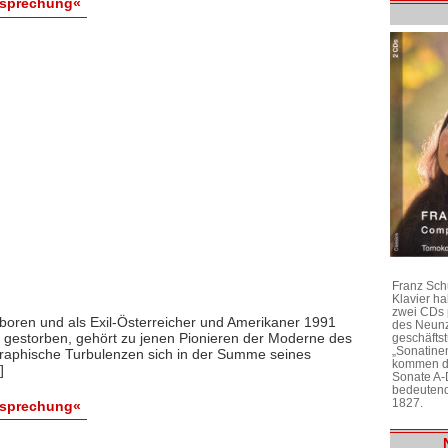
esprechung«
Franz Sch
Klavier h
zwei CDs 
boren und als Exil-Österreicher und Amerikaner 1991
des Neunz
s gestorben, gehört zu jenen Pionieren der Moderne des
geschäftst
„Sonatine
graphische Turbulenzen sich in der Summe seines
kommen di
]
Sonate A-
bedeutend
1827.
esprechung«