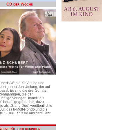
CD der Woche
uberts Werke für Violine und
aben genau den Umfang, der auf
passt. Es sind die drei Sonaten
ehnjährigen, die der
üchtige Verleger Diabelli als
n“ herausgegeben hat, dazu
e als „Grand Duo“ veröffentlichte
Dur, das h-Moll-Rondo und die
e C-Dur-Fantasie aus dem Jahr
Neuveröffentlichungen