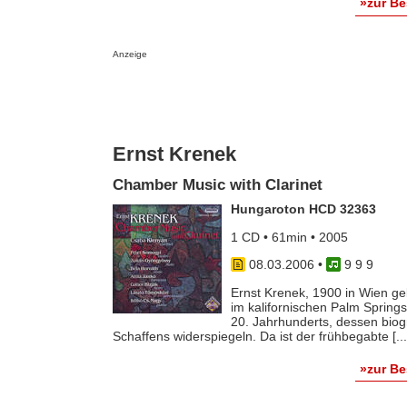
»zur B
Anzeige
Ernst Krenek
Chamber Music with Clarinet
Hungaroton HCD 32363
1 CD • 61min • 2005
08.03.2006
•
9 9 9
Ernst Krenek, 1900 in Wien ge
im kalifornischen Palm Spring
20. Jahrhunderts, dessen bio
Schaffens widerspiegeln. Da ist der frühbegabte [...
»zur B