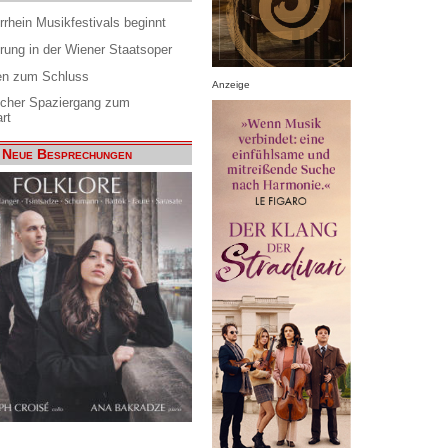
rrhein Musikfestivals beginnt
rung in der Wiener Staatsoper
en zum Schluss
Anzeige
scher Spaziergang zum
rt
Neue Besprechungen