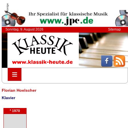
Anzeige
Sonntag, 9. August 2026
Sitemap
≡
≡
Florian Hoelscher
Klavier
* 1970