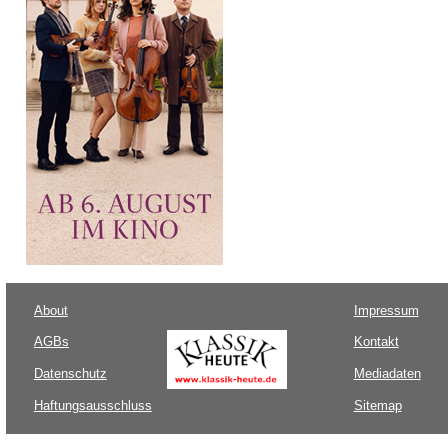
About
Impressum
AGBs
Kontakt
Datenschutz
Mediadaten
Haftungsausschluss
Sitemap