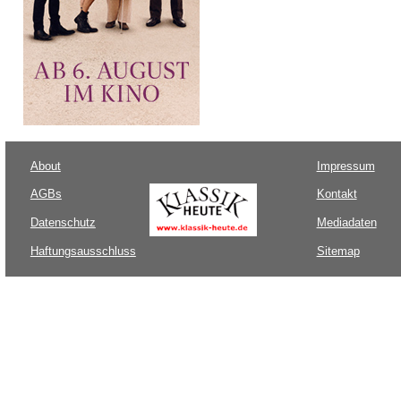
About
Impressum
AGBs
Kontakt
Datenschutz
Mediadaten
Haftungsausschluss
Sitemap