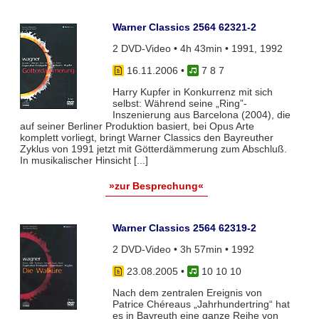
Warner Classics 2564 62321-2
2 DVD-Video • 4h 43min • 1991, 1992
16.11.2006
•
7 8 7
Harry Kupfer in Konkurrenz mit sich
selbst: Während seine „Ring”-
Inszenierung aus Barcelona (2004), die
auf seiner Berliner Produktion basiert, bei Opus Arte
komplett vorliegt, bringt Warner Classics den Bayreuther
Zyklus von 1991 jetzt mit Götterdämmerung zum Abschluß.
In musikalischer Hinsicht [...]
»zur Besprechung«
Warner Classics 2564 62319-2
2 DVD-Video • 3h 57min • 1992
23.08.2005
•
10 10 10
Nach dem zentralen Ereignis von
Patrice Chéreaus „Jahrhundertring“ hat
es in Bayreuth eine ganze Reihe von