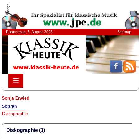
Anzeige
Donnerstag, 6. August 2026
Sitemap
≡
≡
Sonja Erwied
Sopran
Diskographie
Diskographie (1)