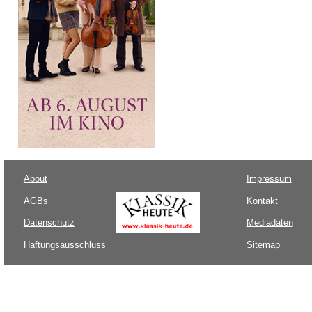
About
Impressum
AGBs
Kontakt
Datenschutz
Mediadaten
Haftungsausschluss
Sitemap