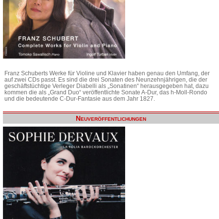
Franz Schuberts Werke für Violine und Klavier haben genau den Umfang, der
auf zwei CDs passt. Es sind die drei Sonaten des Neunzehnjährigen, die der
geschäftstüchtige Verleger Diabelli als „Sonatinen“ herausgegeben hat, dazu
kommen die als „Grand Duo“ veröffentlichte Sonate A-Dur, das h-Moll-Rondo
und die bedeutende C-Dur-Fantasie aus dem Jahr 1827.
Neuveröffentlichungen