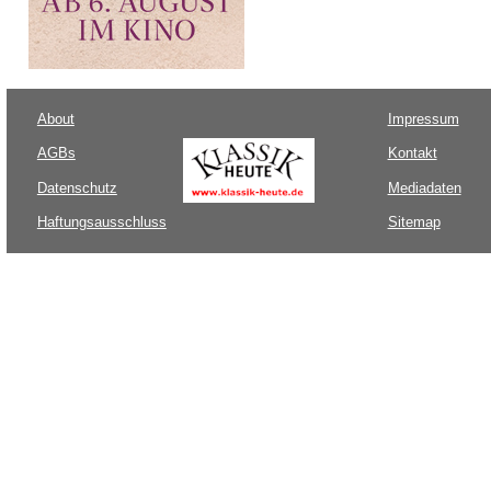
About
Impressum
AGBs
Kontakt
Datenschutz
Mediadaten
Haftungsausschluss
Sitemap