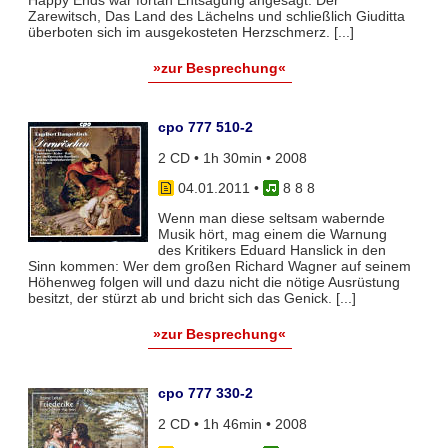
Happy Ends war fortan Entsagung angesagt: Der
Zarewitsch, Das Land des Lächelns und schließlich Giuditta
überboten sich im ausgekosteten Herzschmerz. [...]
»zur Besprechung«
cpo 777 510-2
2 CD • 1h 30min • 2008
04.01.2011
•
8 8 8
Wenn man diese seltsam wabernde
Musik hört, mag einem die Warnung
des Kritikers Eduard Hanslick in den
Sinn kommen: Wer dem großen Richard Wagner auf seinem
Höhenweg folgen will und dazu nicht die nötige Ausrüstung
besitzt, der stürzt ab und bricht sich das Genick. [...]
»zur Besprechung«
cpo 777 330-2
2 CD • 1h 46min • 2008