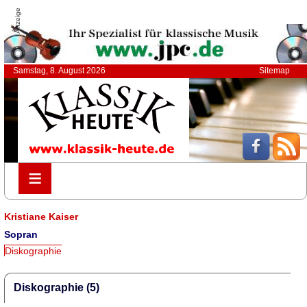
Anzeige
Samstag, 8. August 2026
Sitemap
≡
≡
Kristiane Kaiser
Sopran
Diskographie
Diskographie (5)