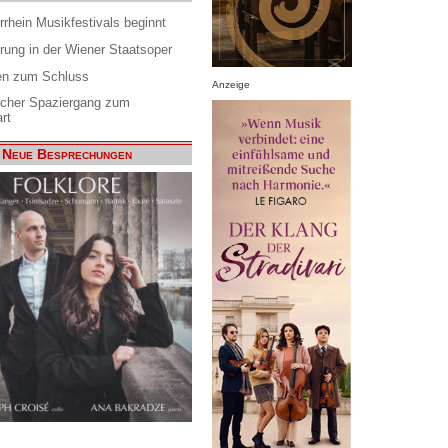
rrhein Musikfestivals beginnt
rung in der Wiener Staatsoper
en zum Schluss
Anzeige
scher Spaziergang zum
rt
Neue Besprechungen