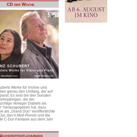
CD der Woche
uberts Werke für Violine und
aben genau den Umfang, der auf
passt. Es sind die drei Sonaten
ehnjährigen, die der
üchtige Verleger Diabelli als
n“ herausgegeben hat, dazu
e als „Grand Duo“ veröffentlichte
Dur, das h-Moll-Rondo und die
e C-Dur-Fantasie aus dem Jahr
Neuveröffentlichungen