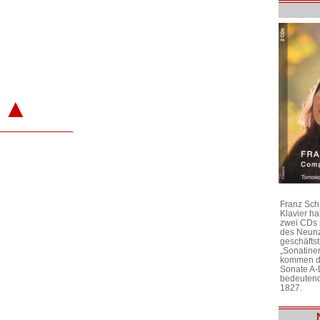
▲
Franz Sch
Klavier h
zwei CDs 
des Neunz
geschäftst
„Sonatine
kommen di
Sonate A-
bedeutend
1827.