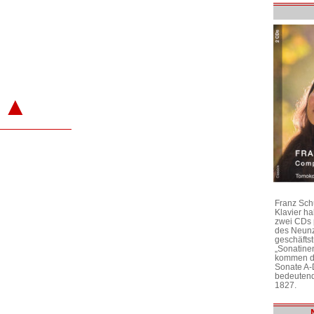
▲
Franz Sch
Klavier h
zwei CDs 
des Neunz
geschäftst
„Sonatine
kommen di
Sonate A-
bedeutend
1827.