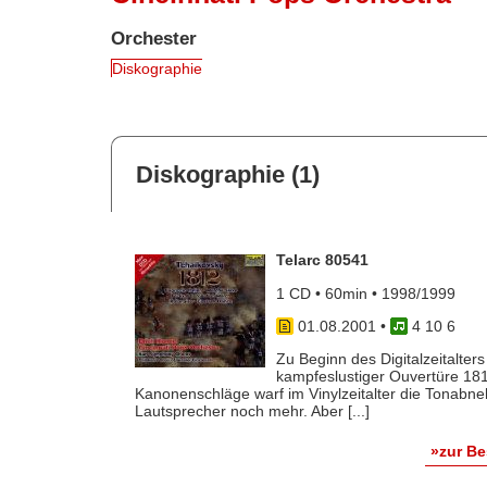
Orchester
Diskographie
Diskographie (1)
Telarc 80541
1 CD • 60min • 1998/1999
01.08.2001
•
4 10 6
Zu Beginn des Digitalzeitalter
kampfeslustiger Ouvertüre 181
Kanonenschläge warf im Vinylzeitalter die Tonabn
Lautsprecher noch mehr. Aber [...]
»zur B