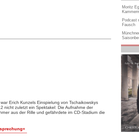
Moritz Eg
Kammermu
Podcast m
Fausch
Münchner
Saisonbe
s war Erich Kunzels Einspielung von Tschaikowskys
2 nicht zuletzt ein Spektakel: Die Aufnahme der
ehmer aus der Rille und gefährdete im CD-Stadium die
esprechung«