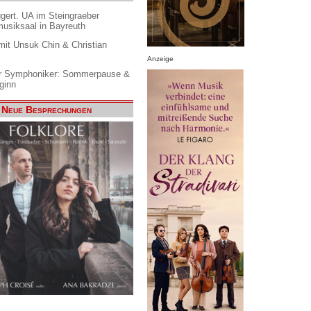
gert. UA im Steingraeber
siksaal in Bayreuth
it Unsuk Chin & Christian
Anzeige
 Symphoniker: Sommerpause &
ginn
Neue Besprechungen