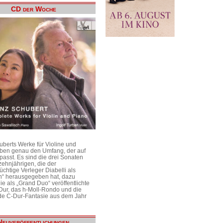
CD der Woche
uberts Werke für Violine und
aben genau den Umfang, der auf
passt. Es sind die drei Sonaten
ehnjährigen, die der
üchtige Verleger Diabelli als
n“ herausgegeben hat, dazu
e als „Grand Duo“ veröffentlichte
Dur, das h-Moll-Rondo und die
e C-Dur-Fantasie aus dem Jahr
Neuveröffentlichungen