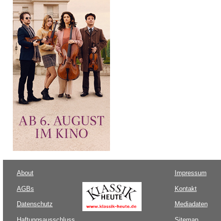
About
Impressum
AGBs
Kontakt
Datenschutz
Mediadaten
Haftungsausschluss
Sitemap