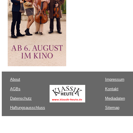
About
Impressum
AGBs
Kontakt
Datenschutz
Mediadaten
Haftungsausschluss
Sitemap