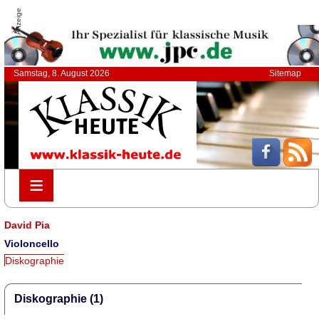
Anzeige
Samstag, 8. August 2026
Sitemap
≡
≡
David Pia
Violoncello
Diskographie
Diskographie (1)