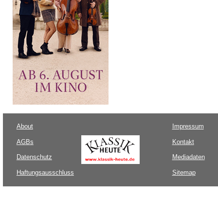
About
Impressum
AGBs
Kontakt
Datenschutz
Mediadaten
Haftungsausschluss
Sitemap