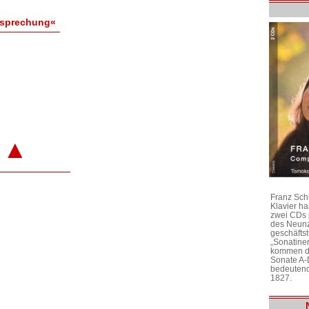
esprechung«
▲
Franz Sch
Klavier h
zwei CDs 
des Neunz
geschäftst
„Sonatine
kommen di
Sonate A-
bedeutend
1827.