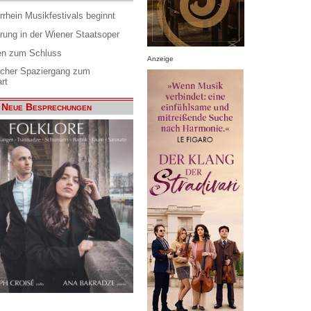
rrhein Musikfestivals beginnt
rung in der Wiener Staatsoper
en zum Schluss
Anzeige
scher Spaziergang zum
rt
Neue Besprechungen