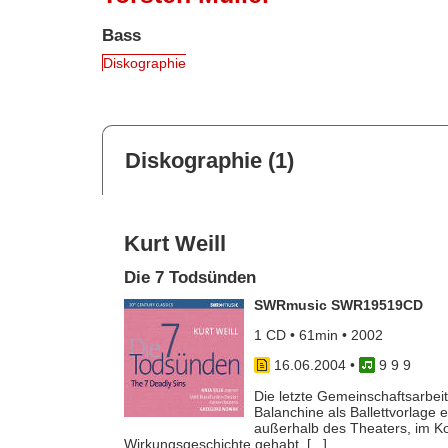
Bass
Diskographie
Diskographie (1)
Kurt Weill
Die 7 Todsünden
SWRmusic SWR19519CD
1 CD • 61min • 2002
16.06.2004
•
9 9 9
Die letzte Gemeinschaftsarbei
Balanchine als Ballettvorlage 
außerhalb des Theaters, im K
Wirkungsgeschichte gehabt. [...]