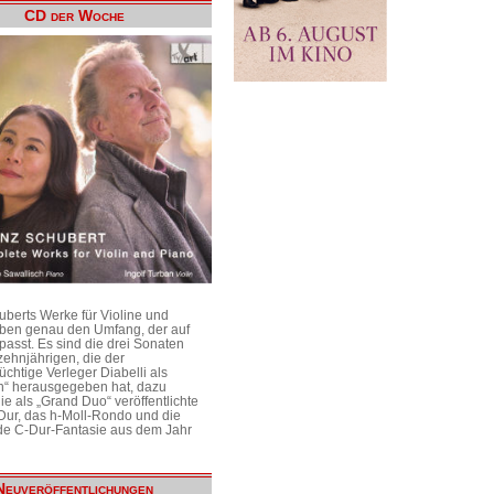
CD der Woche
uberts Werke für Violine und
aben genau den Umfang, der auf
passt. Es sind die drei Sonaten
ehnjährigen, die der
üchtige Verleger Diabelli als
n“ herausgegeben hat, dazu
e als „Grand Duo“ veröffentlichte
Dur, das h-Moll-Rondo und die
e C-Dur-Fantasie aus dem Jahr
Neuveröffentlichungen