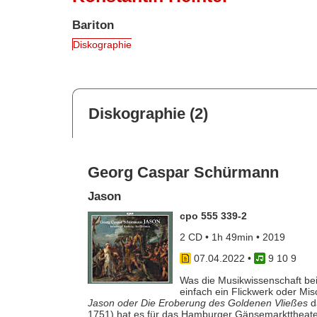
Bariton
Diskographie
Diskographie (2)
Georg Caspar Schürmann
Jason
cpo 555 339-2
2 CD • 1h 49min • 2019
07.04.2022
•
9 10 9
Was die Musikwissenschaft bei
einfach ein Flickwerk oder Mis
Jason oder Die Eroberung des Goldenen Vließes
d
1751) hat es für das Hamburger Gänsemarkttheate