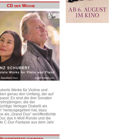
CD der Woche
uberts Werke für Violine und
aben genau den Umfang, der auf
passt. Es sind die drei Sonaten
ehnjährigen, die der
üchtige Verleger Diabelli als
n“ herausgegeben hat, dazu
e als „Grand Duo“ veröffentlichte
Dur, das h-Moll-Rondo und die
e C-Dur-Fantasie aus dem Jahr
Neuveröffentlichungen