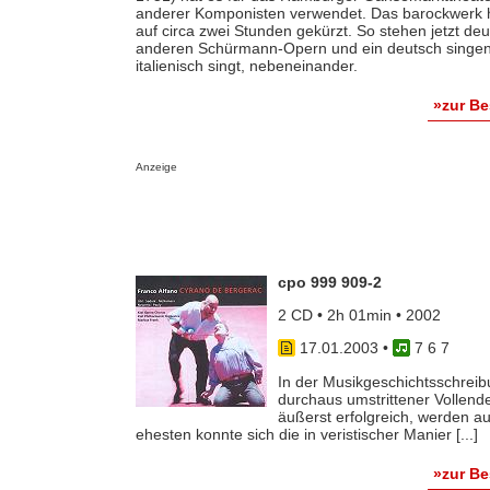
anderer Komponisten verwendet. Das barockwerk ha
auf circa zwei Stunden gekürzt. So stehen jetzt de
anderen Schürmann-Opern und ein deutsch singen
italienisch singt, nebeneinander.
»zur B
Anzeige
cpo 999 909-2
2 CD • 2h 01min • 2002
17.01.2003
•
7 6 7
In der Musikgeschichtsschreibu
durchaus umstrittener Vollend
äußerst erfolgreich, werden au
ehesten konnte sich die in veristischer Manier [...]
»zur B