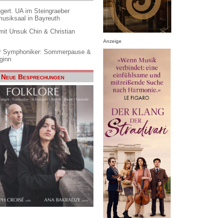
gert. UA im Steingraeber
siksaal in Bayreuth
it Unsuk Chin & Christian
Anzeige
 Symphoniker: Sommerpause &
ginn
Neue Besprechungen