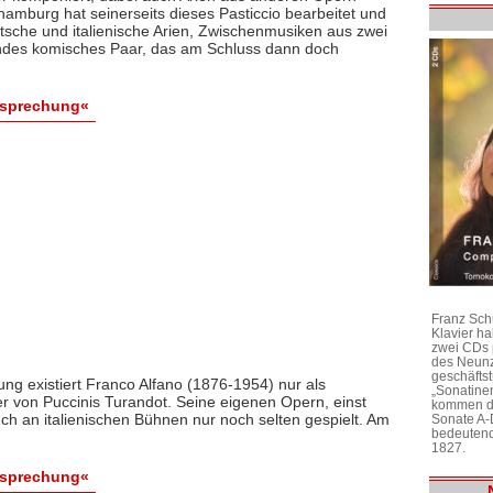
mburg hat seinerseits dieses Pasticcio bearbeitet und
utsche und italienische Arien, Zwischenmusiken aus zwei
des komisches Paar, das am Schluss dann doch
esprechung«
Franz Sch
Klavier h
zwei CDs 
des Neunz
geschäftst
ng existiert Franco Alfano (1876-1954) nur als
„Sonatine
er von Puccinis Turandot. Seine eigenen Opern, einst
kommen di
ch an italienischen Bühnen nur noch selten gespielt. Am
Sonate A-
bedeutend
1827.
esprechung«