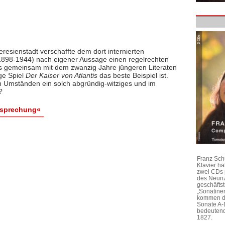
resienstadt verschaffte dem dort internierten
1898-1944) nach eigener Aussage einen regelrechten
das gemeinsam mit dem zwanzig Jahre jüngeren Literaten
ge Spiel
Der Kaiser von Atlantis
das beste Beispiel ist.
 Umständen ein solch abgründig-witziges und im
?
esprechung«
Franz Sch
Klavier h
zwei CDs 
des Neunz
geschäftst
„Sonatine
kommen di
Sonate A-
bedeutend
1827.