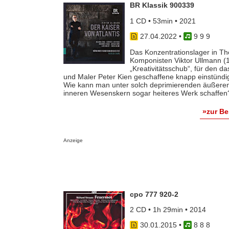
BR Klassik 900339
1 CD • 53min • 2021
27.04.2022
•
9 9 9
Das Konzentrationslager in The
Komponisten Viktor Ullmann (
„Kreativitätsschub“, für den 
und Maler Peter Kien geschaffene knapp einstündi
Wie kann man unter solch deprimierenden äußeren
inneren Wesenskern sogar heiteres Werk schaffen
»zur B
Anzeige
cpo 777 920-2
2 CD • 1h 29min • 2014
30.01.2015
•
8 8 8