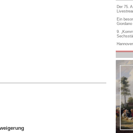
Der 75. 
Livestre
Ein beso
Giordano
9. „Komm
Sechsstä
Hannover
rweigerung