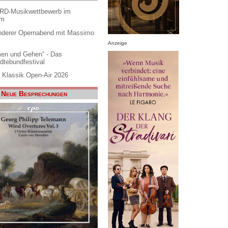
ARD-Musikwettbewerb im
am
nderer Opernabend mit Massimo
Anzeige
en und Gehen“ - Das
dtebundfestival
 Klassik Open-Air 2026
Neue Besprechungen