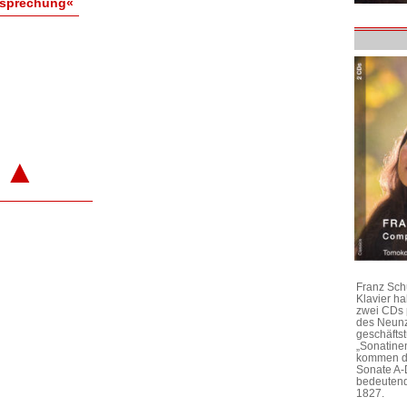
esprechung«
▲
Franz Sch
Klavier h
zwei CDs 
des Neunz
geschäftst
„Sonatine
kommen di
Sonate A-
bedeutend
1827.