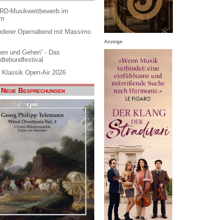
ARD-Musikwettbewerb im
am
nderer Opernabend mit Massimo
Anzeige
en und Gehen“ - Das
dtebundfestival
 Klassik Open-Air 2026
Neue Besprechungen