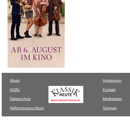
About
Impressum
AGBs
Kontakt
Datenschutz
Mediadaten
Haftungsausschluss
Sitemap