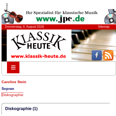
Anzeige
Donnerstag, 6. August 2026
Sitemap
≡
≡
Caroline Stein
Sopran
Diskographie
Diskographie (1)