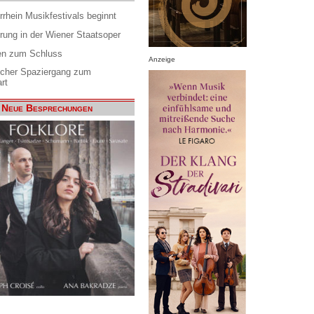
rrhein Musikfestivals beginnt
rung in der Wiener Staatsoper
en zum Schluss
Anzeige
scher Spaziergang zum
rt
Neue Besprechungen