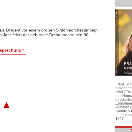
t als Dirigent vor einem großen Sinfonieorchester liegt
n Jahr feiert der gebürtige Dresdener seinen 90.
esprechung«
Franz Sch
Klavier h
zwei CDs 
des Neunz
geschäftst
▲
„Sonatine
kommen di
Sonate A-
bedeutend
1827.