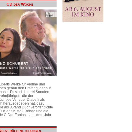
CD der Woche
uberts Werke für Violine und
aben genau den Umfang, der auf
passt. Es sind die drei Sonaten
ehnjährigen, die der
üchtige Verleger Diabelli als
n“ herausgegeben hat, dazu
e als „Grand Duo“ veröffentlichte
Dur, das h-Moll-Rondo und die
e C-Dur-Fantasie aus dem Jahr
Neuveröffentlichungen