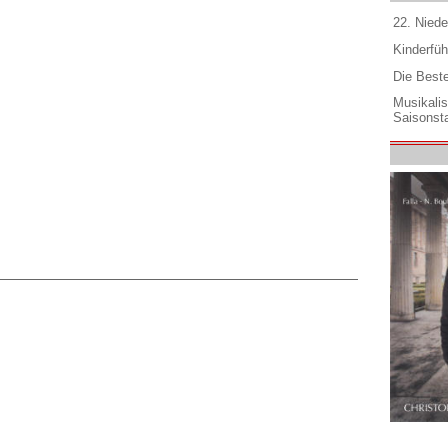
22. Niede
Kinderfüh
Die Best
Musikali
Saisonsta