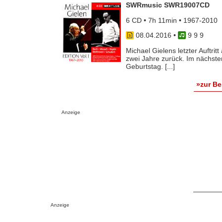
SWRmusic SWR19007CD
6 CD • 7h 11min • 1967-2010
08.04.2016
•
9 9 9
Michael Gielens letzter Auftrit
zwei Jahre zurück. Im nächste
Geburtstag. [...]
»zur B
Anzeige
Anzeige