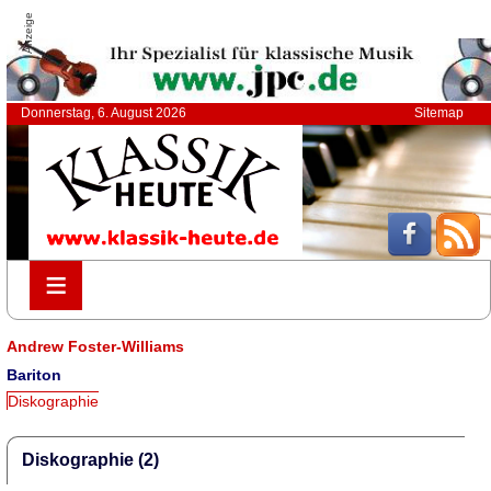
Anzeige
Donnerstag, 6. August 2026
Sitemap
≡
≡
Andrew Foster-Williams
Bariton
Diskographie
Diskographie (2)