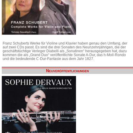
Franz Schuberts Werke für Violine und Klavier haben genau den Umfang, der
auf zwei CDs passt. Es sind die drei Sonaten des Neunzehnjährigen, die der
geschäftstüchtige Verleger Diabelli als „Sonatinen“ herausgegeben hat, dazu
kommen die als „Grand Duo“ veröffentlichte Sonate A-Dur, das h-Moll-Rondo
und die bedeutende C-Dur-Fantasie aus dem Jahr 1827.
Neuveröffentlichungen