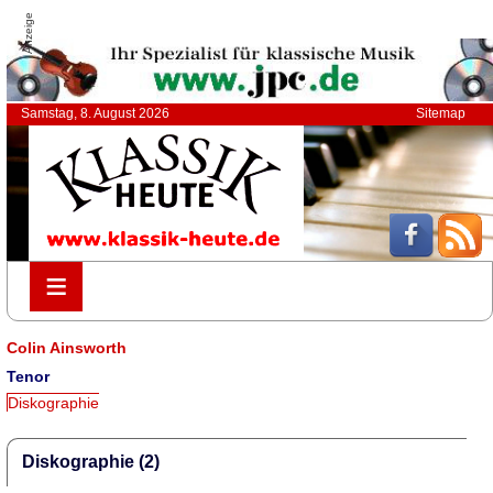
Anzeige
Samstag, 8. August 2026
Sitemap
≡
≡
Colin Ainsworth
Tenor
Diskographie
Diskographie (2)