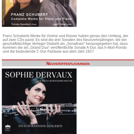
Franz Schuberts Werke für Violine und Klavier haben genau den Umfang, der
auf zwei CDs passt. Es sind die drei Sonaten des Neunzehnjährigen, die der
geschäftstüchtige Verleger Diabelli als „Sonatinen“ herausgegeben hat, dazu
kommen die als „Grand Duo“ veröffentlichte Sonate A-Dur, das h-Moll-Rondo
und die bedeutende C-Dur-Fantasie aus dem Jahr 1827.
Neuveröffentlichungen