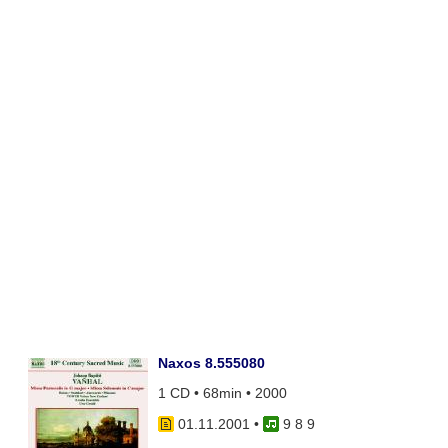
Naxos 8.555080
1 CD • 68min • 2000
01.11.2001
•
9 8 9