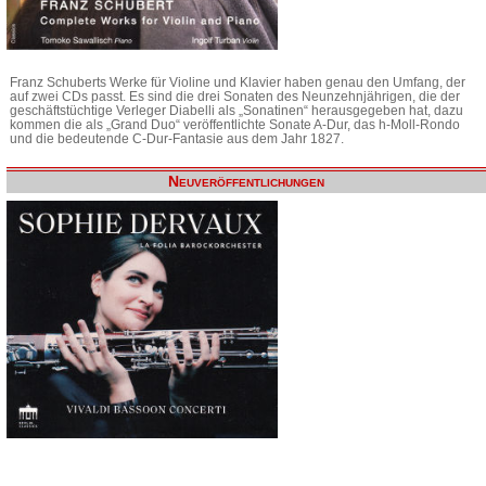
Franz Schuberts Werke für Violine und Klavier haben genau den Umfang, der
auf zwei CDs passt. Es sind die drei Sonaten des Neunzehnjährigen, die der
geschäftstüchtige Verleger Diabelli als „Sonatinen“ herausgegeben hat, dazu
kommen die als „Grand Duo“ veröffentlichte Sonate A-Dur, das h-Moll-Rondo
und die bedeutende C-Dur-Fantasie aus dem Jahr 1827.
Neuveröffentlichungen