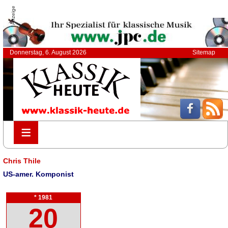
Anzeige
Donnerstag, 6. August 2026
Sitemap
≡
≡
Chris Thile
US-amer. Komponist
* 1981
20