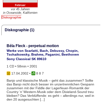
Februar
vor 45 Jahren
in Oceanside, Kalifornien
Diskographie
Diskographie (1)
Béla Fleck - perpetual motion
Werke von Scarlatti, Bach, Debussy, Chopin,
Tschaikowsky, Brahms, Paganini, Beethoven
Sony Classical SK 89610
1 CD • 58min • 2001
17.04.2002
•
8 8 7
Banjo und klassische Musik – geht das zusammen? Sollte
das Banjo nicht doch besser im unzertrennlichen Gespann
zusammen mit der Fiddle der Lagerfeuer-Romantik der
Country ’n’ Western-Musik oder dem Dixieland-Sound treu
bleiben? Das Verblüffende: es geht – allerdings nur, weil in
den 20 ausgesuchten [...]