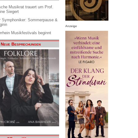
che Musikrat trauert um Prof.
ine Siegert
 Symphoniker: Sommerpause &
ginn
Anzeige
rrhein Musikfestivals beginnt
Neue Besprechungen