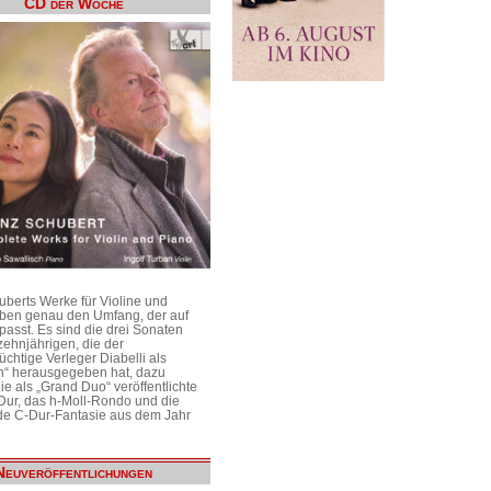
CD der Woche
uberts Werke für Violine und
aben genau den Umfang, der auf
passt. Es sind die drei Sonaten
ehnjährigen, die der
üchtige Verleger Diabelli als
n“ herausgegeben hat, dazu
e als „Grand Duo“ veröffentlichte
Dur, das h-Moll-Rondo und die
e C-Dur-Fantasie aus dem Jahr
Neuveröffentlichungen