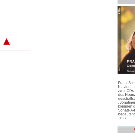
▲
Franz Sch
Klavier h
zwei CDs 
des Neunz
geschäftst
„Sonatine
kommen di
Sonate A-
bedeutend
1827.