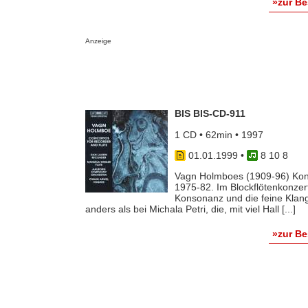
»zur B
Anzeige
BIS BIS-CD-911
1 CD • 62min • 1997
01.01.1999
•
8 10 8
Vagn Holmboes (1909-96) Konze
1975-82. Im Blockflötenkonze
Konsonanz und die feine Klang
anders als bei Michala Petri, die, mit viel Hall [...]
»zur B