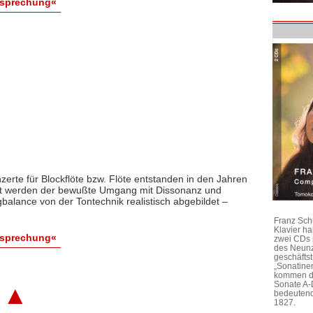
esprechung«
rte für Blockflöte bzw. Flöte entstanden in den Jahren
rt werden der bewußte Umgang mit Dissonanz und
balance von der Tontechnik realistisch abgebildet –
Franz Sch
Klavier h
esprechung«
zwei CDs 
des Neunz
geschäftst
„Sonatine
kommen di
Sonate A-
▲
bedeutend
1827.