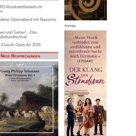
ARD-Musikwettbewerb im
am
nderer Opernabend mit Massimo
Anzeige
en und Gehen“ - Das
dtebundfestival
 Klassik Open-Air 2026
Neue Besprechungen