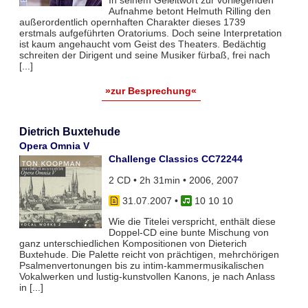
In seinem Geleitwort zur vorliegenden
Aufnahme betont Helmuth Rilling den
außerordentlich opernhaften Charakter dieses 1739
erstmals aufgeführten Oratoriums. Doch seine Interpretation
ist kaum angehaucht vom Geist des Theaters. Bedächtig
schreiten der Dirigent und seine Musiker fürbaß, frei nach
[...]
»zur Besprechung«
Dietrich Buxtehude
Opera Omnia V
Challenge Classics CC72244
2 CD • 2h 31min • 2006, 2007
31.07.2007
•
10 10 10
Wie die Titelei verspricht, enthält diese
Doppel-CD eine bunte Mischung von
ganz unterschiedlichen Kompositionen von Dieterich
Buxtehude. Die Palette reicht von prächtigen, mehrchörigen
Psalmenvertonungen bis zu intim-kammermusikalischen
Vokalwerken und lustig-kunstvollen Kanons, je nach Anlass
in [...]