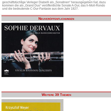
geschäftstüchtige Verleger Diabelli als „Sonatinen“ herausgegeben hat, dazu
kommen die als „Grand Duo“ veröffentlichte Sonate A-Dur, das h-Moll-Rondo
und die bedeutende C-Dur-Fantasie aus dem Jahr 1827.
Neuveröffentlichungen
Weitere 39 Themen