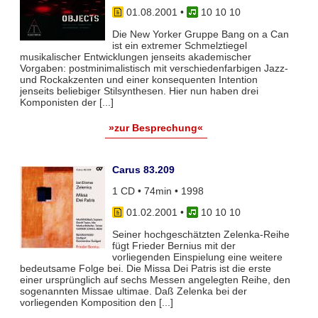
01.08.2001
•
10 10 10
Die New Yorker Gruppe Bang on a Can
ist ein extremer Schmelztiegel
musikalischer Entwicklungen jenseits akademischer
Vorgaben: postminimalistisch mit verschiedenfarbigen Jazz-
und Rockakzenten und einer konsequenten Intention
jenseits beliebiger Stilsynthesen. Hier nun haben drei
Komponisten der [...]
»zur Besprechung«
Carus 83.209
1 CD • 74min • 1998
01.02.2001
•
10 10 10
Seiner hochgeschätzten Zelenka-Reihe
fügt Frieder Bernius mit der
vorliegenden Einspielung eine weitere
bedeutsame Folge bei. Die Missa Dei Patris ist die erste
einer ursprünglich auf sechs Messen angelegten Reihe, den
sogenannten Missae ultimae. Daß Zelenka bei der
vorliegenden Komposition den [...]