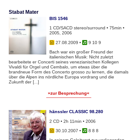
Stabat Mater
BIS 1546
1 CD/SACD stereo/surround • 75min •
2005, 2006
27.08.2009
•
9 10 9
Bach war ein großer Freund der
italienischen Musik: Nicht zuletzt
bearbeitete er Concerti seines venezianischen Kollegen
Vivaldi für Orgel und Cembalo, um etwas über die
brandneue Form des Concerto grosso zu lernen, die damals
über die Alpen ins nördliche Europa vordrang und die
Zukunft der [...]
»zur Besprechung«
hänssler CLASSIC 98.280
2 CD • 2h 11min • 2006
30.10.2007
•
8 8 8