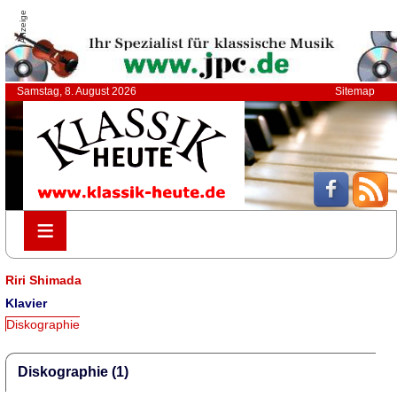
Anzeige
Samstag, 8. August 2026
Sitemap
≡
≡
Riri Shimada
Klavier
Diskographie
Diskographie (1)