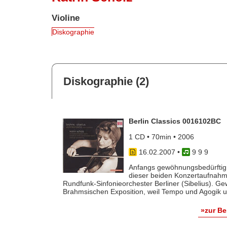
Violine
Diskographie
Diskographie (2)
Berlin Classics 0016102BC
1 CD • 70min • 2006
16.02.2007
•
9 9 9
Anfangs gewöhnungsbedürftig,
dieser beiden Konzertaufnah
Rundfunk-Sinfonieorchester Berliner (Sibelius). G
Brahmsischen Exposition, weil Tempo und Agogik un
»zur B