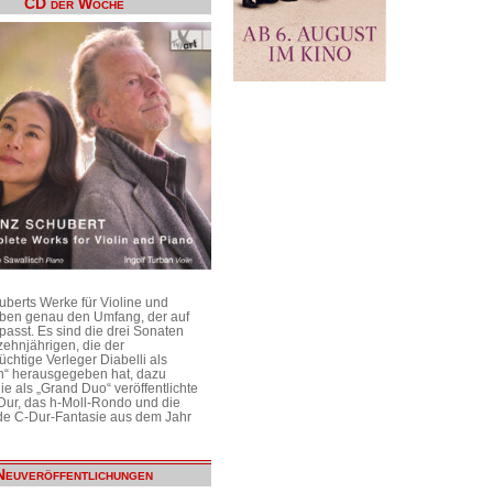
CD der Woche
uberts Werke für Violine und
aben genau den Umfang, der auf
passt. Es sind die drei Sonaten
ehnjährigen, die der
üchtige Verleger Diabelli als
n“ herausgegeben hat, dazu
e als „Grand Duo“ veröffentlichte
Dur, das h-Moll-Rondo und die
e C-Dur-Fantasie aus dem Jahr
Neuveröffentlichungen