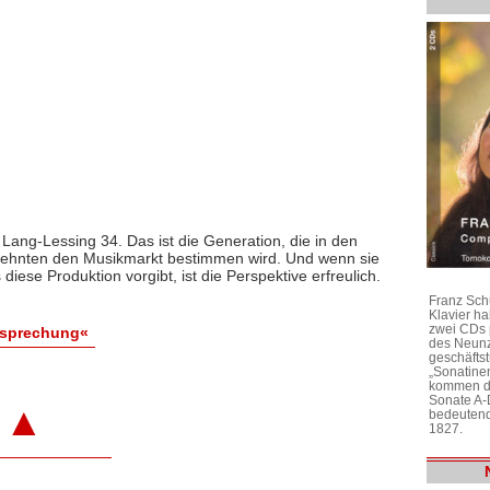
n Lang-Lessing 34. Das ist die Generation, die in den
hnten den Musikmarkt bestimmen wird. Und wenn sie
diese Produktion vorgibt, ist die Perspektive erfreulich.
Franz Sch
Klavier h
zwei CDs 
esprechung«
des Neunz
geschäftst
„Sonatine
kommen di
Sonate A-
▲
bedeutend
1827.