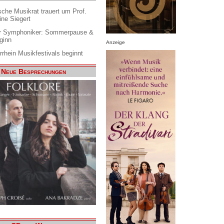
che Musikrat trauert um Prof.
ine Siegert
 Symphoniker: Sommerpause &
ginn
Anzeige
rrhein Musikfestivals beginnt
Neue Besprechungen