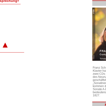
esprechung«
▲
Franz Sch
Klavier h
zwei CDs 
des Neunz
geschäftst
„Sonatine
kommen di
Sonate A-
bedeutend
1827.