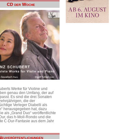
CD der Woche
uberts Werke für Violine und
aben genau den Umfang, der auf
passt. Es sind die drei Sonaten
ehnjährigen, die der
üchtige Verleger Diabelli als
n“ herausgegeben hat, dazu
e als „Grand Duo“ veröffentlichte
Dur, das h-Moll-Rondo und die
e C-Dur-Fantasie aus dem Jahr
Neuveröffentlichungen