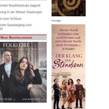
rrhein Musikfestivals beginnt
rung in der Wiener Staatsoper
en zum Schluss
Anzeige
scher Spaziergang zum
rt
Neue Besprechungen