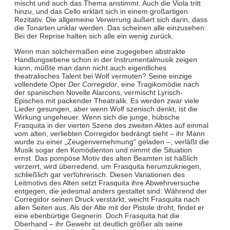
mischt und auch das Thema anstimmt. Auch die Viola tritt
hinzu, und das Cello erklärt sich in einem großartigen
Rezitativ. Die allgemeine Verwirrung äußert sich darin, dass
die Tonarten unklar werden. Das scheinen alle einzusehen:
Bei der Reprise halten sich alle ein wenig zurück.
Wenn man solchermaßen eine zugegeben abstrakte
Handlungsebene schon in der Instrumentalmusik zeigen
kann, müßte man dann nicht auch eigentliches
theatralisches Talent bei Wolf vermuten? Seine einzige
vollendete Oper
Der Corregidor
, eine Tragikomödie nach
der spanischen Novelle Alarcons, vermischt Lyrisch-
Episches mit packender Theatralik. Es werden zwar viele
Lieder gesungen, aber wenn Wolf szenisch denkt, ist die
Wirkung ungeheuer. Wenn sich die junge, hübsche
Frasquita in der vierten Szene des zweiten Aktes auf einmal
vom alten, verliebten Corregidor bedrängt sieht – ihr Mann
wurde zu einer „Zeugenvernehmung“ geladen –, verläßt die
Musik sogar den Komödienton und nimmt die Situation
ernst. Das pompöse Motiv des alten Beamten ist häßlich
verzerrt, wird überredend, um Frasquita herumzukriegen,
schließlich gar verführerisch. Diesen Variationen des
Leitmotivs des Alten setzt Frasquita ihre Abwehrversuche
entgegen, die jedesmal anders gestaltet sind: Während der
Corregidor seinen Druck verstärkt, weicht Frasquita nach
allen Seiten aus. Als der Alte mit der Pistole droht, findet er
eine ebenbürtige Gegnerin. Doch Frasquita hat die
Oberhand – ihr Gewehr ist deutlich größer als seine