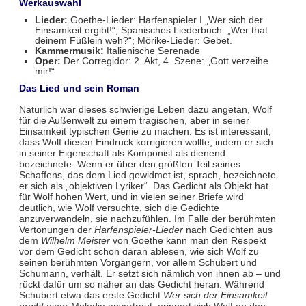
Werkauswahl
Lieder:
Goethe-Lieder: Harfenspieler I „Wer sich der
Einsamkeit ergibt!“; Spanisches Liederbuch: „Wer that
deinem Füßlein weh?“; Mörike-Lieder: Gebet.
Kammermusik:
Italienische Serenade
Oper:
Der Corregidor: 2. Akt, 4. Szene: „Gott verzeihe
mir!“
Das Lied und sein Roman
Natürlich war dieses schwierige Leben dazu angetan, Wolf
für die Außenwelt zu einem tragischen, aber in seiner
Einsamkeit typischen Genie zu machen. Es ist interessant,
dass Wolf diesen Eindruck korrigieren wollte, indem er sich
in seiner Eigenschaft als Komponist als dienend
bezeichnete. Wenn er über den größten Teil seines
Schaffens, das dem Lied gewidmet ist, sprach, bezeichnete
er sich als „objektiven Lyriker“. Das Gedicht als Objekt hat
für Wolf hohen Wert, und in vielen seiner Briefe wird
deutlich, wie Wolf versuchte, sich die Gedichte
anzuverwandeln, sie nachzufühlen. Im Falle der berühmten
Vertonungen der
Harfenspieler-Lieder
nach Gedichten aus
dem
Wilhelm Meister
von Goethe kann man den Respekt
vor dem Gedicht schon daran ablesen, wie sich Wolf zu
seinen berühmten Vorgängern, vor allem Schubert und
Schumann, verhält. Er setzt sich nämlich von ihnen ab – und
rückt dafür um so näher an das Gedicht heran. Während
Schubert etwa das erste Gedicht
Wer sich der Einsamkeit
ergibt
einer Melodie anvertraut, erinnert sich Wolf an den