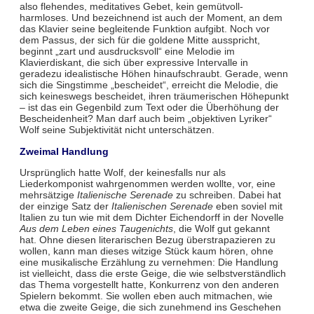
also flehendes, meditatives Gebet, kein gemütvoll-
harmloses. Und bezeichnend ist auch der Moment, an dem
das Klavier seine begleitende Funktion aufgibt. Noch vor
dem Passus, der sich für die goldene Mitte ausspricht,
beginnt „zart und ausdrucksvoll“ eine Melodie im
Klavierdiskant, die sich über expressive Intervalle in
geradezu idealistische Höhen hinaufschraubt. Gerade, wenn
sich die Singstimme „bescheidet“, erreicht die Melodie, die
sich keineswegs bescheidet, ihren träumerischen Höhepunkt
– ist das ein Gegenbild zum Text oder die Überhöhung der
Bescheidenheit? Man darf auch beim „objektiven Lyriker“
Wolf seine Subjektivität nicht unterschätzen.
Zweimal Handlung
Ursprünglich hatte Wolf, der keinesfalls nur als
Liederkomponist wahrgenommen werden wollte, vor, eine
mehrsätzige
Italienische Serenade
zu schreiben. Dabei hat
der einzige Satz der
Italienischen Serenade
eben soviel mit
Italien zu tun wie mit dem Dichter Eichendorff in der Novelle
Aus dem Leben eines Taugenichts
, die Wolf gut gekannt
hat. Ohne diesen literarischen Bezug überstrapazieren zu
wollen, kann man dieses witzige Stück kaum hören, ohne
eine musikalische Erzählung zu vernehmen: Die Handlung
ist vielleicht, dass die erste Geige, die wie selbstverständlich
das Thema vorgestellt hatte, Konkurrenz von den anderen
Spielern bekommt. Sie wollen eben auch mitmachen, wie
etwa die zweite Geige, die sich zunehmend ins Geschehen