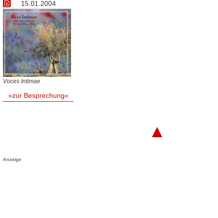
15.01.2004
Voces Intimae
»zur Besprechung«
▲
Anzeige