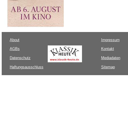
About
Impressum
AGBs
Kontakt
Datenschutz
Mediadaten
Haftungsausschluss
Sitemap