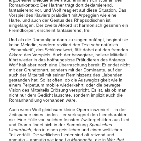
Romankontext: Der Harfner trägt dort deklamierend,
fantasierend vor, und Wolf reagiert auf diese Situation. Das
Vorspiel des Klaviers präludiert mit Arpeggien wie eine
Harfe, und auch der Gestus des Rhapsodischen ist
eingefangen. Der zweite Akkord ist harmonisch gesehen ein
Fremdkörper, erscheint fantasierend, frei.
Und als die Romanfigur dann zu singen anfängt, beginnt sie
keine Melodie, sondern rezitiert den Text sehr natürlich.
„Einsamkeit“, das Schlüsselwort, fällt dabei auf den fremden
Akkord des Vorspiels. Auch der bewegtere, hellere Mittelteil
führt wieder in das hoffnungslose Präludieren des Anfangs.
Wolf hält aber noch eine Überraschung bereit: Er endet nicht
mit der Grundtonart, sondern mit der Dominante, auf der
auch der Mittelteil mit seiner Reminiszenz des Liebenden
gestanden hat. So ist offen, ob die Ausweglosigkeit wie in
einem Perpetuum mobile wiederkehrt, oder die bewegte
Vision des Mittelteils Erlösung verspricht. Es ist, als ob man
nicht nur dem Gedicht lauschte, sondern implizit auch die
Romanhandlung vorhanden wäre.
Auch wenn Wolf gleichsam kleine Opern inszeniert – in der
Zeitspanne eines Liedes – er verleugnet den Liedcharakter
nie. Eine Fülle von solchen feinsten Zwittergebilden aus Lied
und Drama findet sich in der Sammlung
Spanisches
Liederbuch
, das in einen geistlichen und einen weltlichen
Teil zerfällt. Die weltlichen Lieder sind oft reizend und
anmutig – anmutig wie jene
La Marionetta
, die in
Wer that