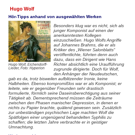
Hugo Wolf
Hör-Tipps anhand von ausgewählten Werken
Besonders klug war es nicht, sich als
junger Komponist auf einen der
anerkanntesten Kollegen
einzuschießen. Hugo Wolfs Angriffe
auf Johannes Brahms, die er als
Kritiker des „Wiener Salonblatts“
veröffentlichte, führten denn auch
dazu, dass ein Dirigent wie Hans
Richter absichtlich eine Uraufführung
Hugo Wolf, Eichendorff-
Lieder, Foto: Hyperion
zugrunde dirigierte. Doch für Wolf,
den Anhänger der Neudeutschen,
gab es da, trotz bisweilen aufblitzender Ironie, keine
Halbheiten. Ebenso kompromißlos war er als Komponist; er
leitete, wie er gegenüber Freunden sehr drastisch
formulierte, förmlich seine Daseinsberechtigung aus seiner
Tätigkeit ab. Dementsprechend müssen die Zeiträume
zwischen den Phasen manischer Depression, in denen er
nichts zu Papier brachte, quälend gewesen sein. Zusätzlich
zur unbeständigen psychischen Lage machten Wolf die
Spätfolgen einer ungenügend behandelten Syphilis zu
schaffen; die letzten Jahre verbrachte er in geistiger
Umnachtung.