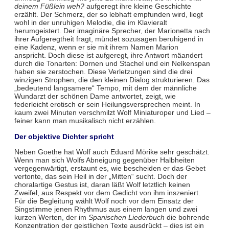
deinem Füßlein weh?
aufgeregt ihre kleine Geschichte
erzählt. Der Schmerz, der so lebhaft empfunden wird, liegt
wohl in der unruhigen Melodie, die im Klavieralt
herumgeistert. Der imaginäre Sprecher, der Marionetta nach
ihrer Aufgeregtheit fragt, mündet sozusagen beruhigend in
eine Kadenz, wenn er sie mit ihrem Namen Marion
anspricht. Doch diese ist aufgeregt, ihre Antwort mäandert
durch die Tonarten: Dornen und Stachel und ein Nelkenspan
haben sie zerstochen. Diese Verletzungen sind die drei
winzigen Strophen, die den kleinen Dialog strukturieren. Das
„bedeutend langsamere“ Tempo, mit dem der männliche
Wundarzt der schönen Dame antwortet, zeigt, wie
federleicht erotisch er sein Heilungsversprechen meint. In
kaum zwei Minuten verschmilzt Wolf Miniaturoper und Lied –
feiner kann man musikalisch nicht erzählen.
Der objektive Dichter spricht
Neben Goethe hat Wolf auch Eduard Mörike sehr geschätzt.
Wenn man sich Wolfs Abneigung gegenüber Halbheiten
vergegenwärtigt, erstaunt es, wie bescheiden er das Gebet
vertonte, das sein Heil in der „Mitten“ sucht. Doch der
choralartige Gestus ist, daran läßt Wolf letztlich keinen
Zweifel, aus Respekt vor dem Gedicht von ihm inszeniert.
Für die Begleitung wählt Wolf noch vor dem Einsatz der
Singstimme jenen Rhythmus aus einem langen und zwei
kurzen Werten, der im
Spanischen Liederbuch
die bohrende
Konzentration der geistlichen Texte ausdrückt – dies ist ein