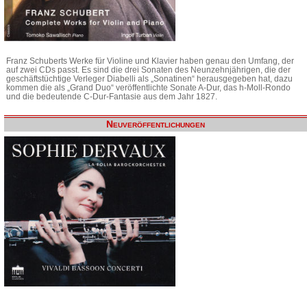
Franz Schuberts Werke für Violine und Klavier haben genau den Umfang, der
auf zwei CDs passt. Es sind die drei Sonaten des Neunzehnjährigen, die der
geschäftstüchtige Verleger Diabelli als „Sonatinen“ herausgegeben hat, dazu
kommen die als „Grand Duo“ veröffentlichte Sonate A-Dur, das h-Moll-Rondo
und die bedeutende C-Dur-Fantasie aus dem Jahr 1827.
Neuveröffentlichungen