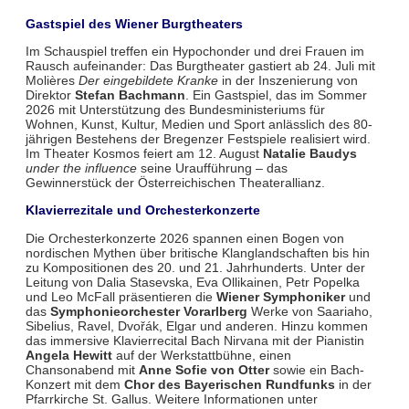
Gastspiel des Wiener Burgtheaters
Im Schauspiel treffen ein Hypochonder und drei Frauen im
Rausch aufeinander: Das Burgtheater gastiert ab 24. Juli mit
Molières
Der eingebildete Kranke
in der Inszenierung von
Direktor
Stefan Bachmann
. Ein Gastspiel, das im Sommer
2026 mit Unterstützung des Bundesministeriums für
Wohnen, Kunst, Kultur, Medien und Sport anlässlich des 80-
jährigen Bestehens der Bregenzer Festspiele realisiert wird.
Im Theater Kosmos feiert am 12. August
Natalie Baudys
under the influence
seine Uraufführung – das
Gewinnerstück der Österreichischen Theaterallianz.
Klavierrezitale und Orchesterkonzerte
Die Orchesterkonzerte 2026 spannen einen Bogen von
nordischen Mythen über britische Klanglandschaften bis hin
zu Kompositionen des 20. und 21. Jahrhunderts. Unter der
Leitung von Dalia Stasevska, Eva Ollikainen, Petr Popelka
und Leo McFall präsentieren die
Wiener Symphoniker
und
das
Symphonieorchester Vorarlberg
Werke von Saariaho,
Sibelius, Ravel, Dvořák, Elgar und anderen. Hinzu kommen
das immersive Klavierrecital Bach Nirvana mit der Pianistin
Angela Hewitt
auf der Werkstattbühne, einen
Chansonabend mit
Anne Sofie von Otter
sowie ein Bach-
Konzert mit dem
Chor des Bayerischen Rundfunks
in der
Pfarrkirche St. Gallus. Weitere Informationen unter