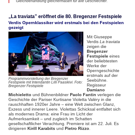
Gleichbehandlung gleichermaßen für alle Geschlechter.
„La traviata” eröffnet die 80. Bregenzer Festspiele
Verdis Opernklassiker wird erstmals bei den Festspielen
gezeigt
Mit Giuseppe
Verdis
La traviata
zeigen die
Bregenzer
Festspiele
eines
der beliebtesten
Werke der
Operngeschichte
erstmals auf der
Programmvorstellung der Bregenzer
Seebühne.
Festspiele mit Intendantin Lilli Paasikivi. Foto:
Regisseur
Bregenzer Festspiele
Damiano
Michieletto
und Bühnenbildner
Paolo Fantin
verlegen die
Geschichte der Pariser Kurtisane Violetta Valéry in die
rauschhaften 1920er Jahre – eine Welt zwischen Glanz,
Exzess und innerer Leere. Violettas Schicksal entfaltet sich
als modernes Drama: eine Frau im Licht der
Aufmerksamkeit – und zugleich im Schatten
gesellschaftlicher Verachtung. Premiere ist am 22. Juli. Es
dirigieren
Kirill Karabits
und
Pietro Rizzo
.