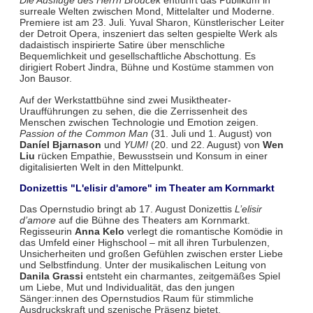
Die Ausflüge des Herrn Brouček
entführt das Publikum in
surreale Welten zwischen Mond, Mittelalter und Moderne.
Premiere ist am 23. Juli. Yuval Sharon, Künstlerischer Leiter
der Detroit Opera, inszeniert das selten gespielte Werk als
dadaistisch inspirierte Satire über menschliche
Bequemlichkeit und gesellschaftliche Abschottung. Es
dirigiert Robert Jindra, Bühne und Kostüme stammen von
Jon Bausor.
Auf der Werkstattbühne sind zwei Musiktheater-
Uraufführungen zu sehen, die die Zerrissenheit des
Menschen zwischen Technologie und Emotion zeigen.
Passion of the Common Man
(31. Juli und 1. August) von
Daníel Bjarnason
und
YUM!
(20. und 22. August) von
Wen
Liu
rücken Empathie, Bewusstsein und Konsum in einer
digitalisierten Welt in den Mittelpunkt.
Donizettis "L'elisir d'amore" im Theater am Kornmarkt
Das Opernstudio bringt ab 17. August Donizettis
L’elisir
d’amore
auf die Bühne des Theaters am Kornmarkt.
Regisseurin
Anna Kelo
verlegt die romantische Komödie in
das Umfeld einer Highschool – mit all ihren Turbulenzen,
Unsicherheiten und großen Gefühlen zwischen erster Liebe
und Selbstfindung. Unter der musikalischen Leitung von
Danila Grassi
entsteht ein charmantes, zeitgemäßes Spiel
um Liebe, Mut und Individualität, das den jungen
Sänger:innen des Opernstudios Raum für stimmliche
Ausdruckskraft und szenische Präsenz bietet.