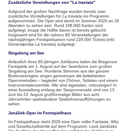
Zusätzliche Vorstellungen von "La traviata"
Aufgrund der großen Nachfrage wurden bereits zwei
zusätzliche Vorstellungen für
La traviata
ins Programm
aufgenommen. Die Oper wird damit im Sommer 2026 an 28
Abenden zu sehen sein. Rund 188.000 Karten sind
aufgelegt, knapp die Hälfte davon ist bereits gebucht.
Insgesamt sind für die nahezu 80 Veranstaltungen der
nächstjährigen Festspielsaison rund 228.000 Tickets (inkl.
Generalprobe La traviata) aufgelegt.
Singalong am See
Anlässlich ihres 80-jährigen Jubiläums laden die Bregenzer
Festspiele am 1. August auf der Seetribüne zum großen
Singalong am See: Hunderte Stimmen aus der ganzen
Bodenseeregion singen gemeinsam die beliebtesten
Opernmelodien – begleitet von Chören, Solisten und einem
Instrumentalensemble. Alle sind eigeladen, mitzusingen! In
einer Ausstellung entlang der Seepromenade sind von 13.
Juni bis 23. August großformatige Bilder aus acht
Jahrzehnten spektakulärer Seebühnenaufführungen zu
sehen.
Janáček-Oper im Festspielhaus
Im Festspielhaus steht 2026 eine Oper voller Fantasie, Witz
und Gesellschaftskritik auf dem Programm: Leoš Janáčeks