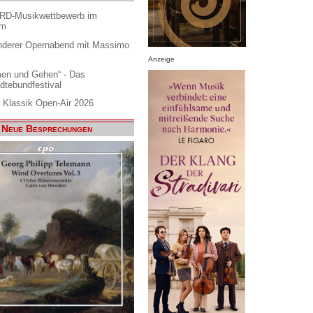
ARD-Musikwettbewerb im
am
nderer Opernabend mit Massimo
Anzeige
en und Gehen“ - Das
dtebundfestival
 Klassik Open-Air 2026
Neue Besprechungen