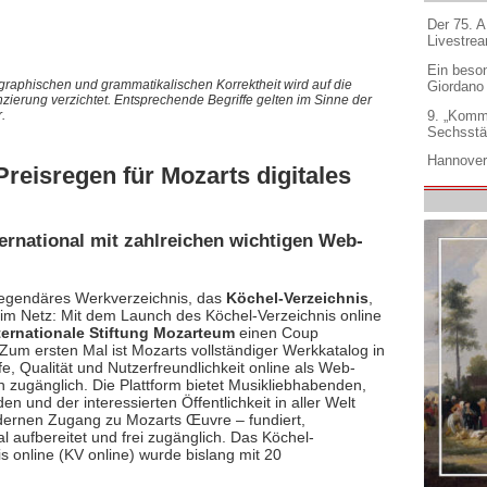
Der 75. 
Livestre
Ein beso
graphischen und grammatikalischen Korrektheit wird auf die
Giordano
nzierung verzichtet. Entsprechende Begriffe gelten im Sinne der
9. „Komm
.
Sechsstä
Hannover
reisregen für Mozarts digitales
ernational mit zahlreichen wichtigen Web-
egendäres Werkverzeichnis, das
Köchel-Verzeichnis
,
t im Netz: Mit dem Launch des Köchel-Verzeichnis online
ternationale Stiftung Mozarteum
einen Coup
 Zum ersten Mal ist Mozarts vollständiger Werkkatalog in
fe, Qualität und Nutzerfreundlichkeit online als Web-
n zugänglich. Die Plattform bietet Musikliebhabenden,
n und der interessierten Öffentlichkeit in aller Welt
ernen Zugang zu Mozarts Œuvre – fundiert,
l aufbereitet und frei zugänglich. Das Köchel-
s online (KV online) wurde bislang mit 20