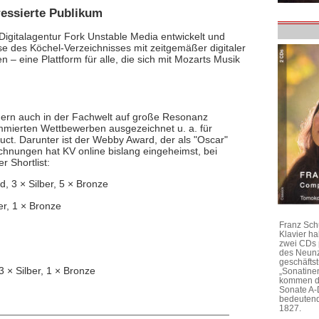
ressierte Publikum
gitalagentur Fork Unstable Media entwickelt und
tise des Köchel-Verzeichnisses mit zeitgemäßer digitaler
n – eine Plattform für alle, die sich mit Mozarts Musik
ndern auch in der Fachwelt auf große Resonanz
mmierten Wettbewerben ausgezeichnet u. a. für
uct. Darunter ist der Webby Award, der als "Oscar"
ichnungen hat KV online bislang eingeheimst, bei
r Shortlist:
, 3 × Silber, 5 × Bronze
ber, 1 × Bronze
Franz Sch
Klavier h
zwei CDs 
des Neunz
geschäftst
3 × Silber, 1 × Bronze
„Sonatine
kommen di
Sonate A-
bedeutend
1827.