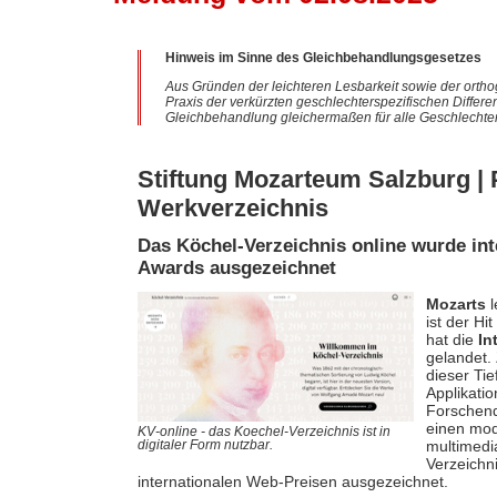
Hinweis im Sinne des Gleichbehandlungsgesetzes
Aus Gründen der leichteren Lesbarkeit sowie der ortho
Praxis der verkürzten geschlechterspezifischen Differe
Gleichbehandlung gleichermaßen für alle Geschlechter
Stiftung Mozarteum Salzburg | P
Werkverzeichnis
Das Köchel-Verzeichnis online wurde int
Awards ausgezeichnet
Mozarts
l
ist der Hi
hat die
In
gelandet.
dieser Tie
Applikatio
Forschende
einen mod
KV-online - das Koechel-Verzeichnis ist in
multimedia
digitaler Form nutzbar.
Verzeichni
internationalen Web-Preisen ausgezeichnet.