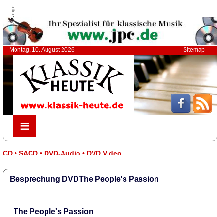
Anzeige
Montag, 10. August 2026
Sitemap
≡
≡
CD • SACD • DVD-Audio • DVD Video
Besprechung DVDThe People's Passion
The People's Passion