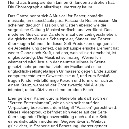
Hemd aus transparentem Linnen Girlanden zu drehen hat.
Die Choreographie allerdings überzeugt kaum.
Das Ganze nennt sich A Musical for Easter, comédie
musicale, un espectáculo para Pascua de Resurrección. Mir
scheinen dadurch Passion und Ostern ebenso wie die
vorgebliche Gattung Musical verflacht und verdünnt. Das
moderne Musical war Darstellern auf den Leib geschrieben,
die gleichermaßen als Schauspieler, Sänger und Tänzer
überzeugen können. In dieser Soft-Produktion dagegen ist
die Arbeitsteilung perfekt, das schauspielerische Element hat
weder Glanz noch Kraft, und das, was stilisiert erscheint, ist
unglaubwürdig. Die Musik ist schmalzig. Weinerlich
wimmernd wird Jesus in der neunten Minute in Szene
gesetzt, sehr pennerhaft zieht ein Eselknecht seine
unglücklich-selbstgefälligen Grimassen; gegen Ende zucken
computergesteuerte Gewitterblitze auf, und zum Schluß
tragen Kinder würfelförmige Kerzen und formieren sich zu
einem Kreuz, während der Chor zwanzig Mal Alleluia
intoniert, unterstützt von schmetterndem Blech.
Eher geht ein Kamel durchs Nadelöhr als daß solch ein
"Screen Entertainment", wie es sich selbst auf der
Verpackung bezeichnet, dem Begriff "Passion" gerecht wird.
Dieses Videoprodukt befindet sich weder auf der Seite
überzeugender Religionsvermittlung noch auf der Seite
eines diskutablen modernen Gegenentwurfs. Weitaus
glücklicher, in Szenerie und Besetzung überzeugender