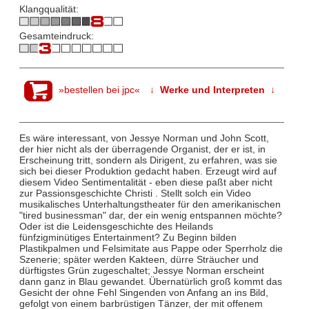
Klangqualität:
Gesamteindruck:
»bestellen bei jpc«
↓ Werke und Interpreten ↓
Es wäre interessant, von Jessye Norman und John Scott,
der hier nicht als der überragende Organist, der er ist, in
Erscheinung tritt, sondern als Dirigent, zu erfahren, was sie
sich bei dieser Produktion gedacht haben. Erzeugt wird auf
diesem Video Sentimentalität - eben diese paßt aber nicht
zur Passionsgeschichte Christi . Stellt solch ein Video
musikalisches Unterhaltungstheater für den amerikanischen
"tired businessman" dar, der ein wenig entspannen möchte?
Oder ist die Leidensgeschichte des Heilands
fünfzigminütiges Entertainment? Zu Beginn bilden
Plastikpalmen und Felsimitate aus Pappe oder Sperrholz die
Szenerie; später werden Kakteen, dürre Sträucher und
dürftigstes Grün zugeschaltet; Jessye Norman erscheint
dann ganz in Blau gewandet. Übernatürlich groß kommt das
Gesicht der ohne Fehl Singenden von Anfang an ins Bild,
gefolgt von einem barbrüstigen Tänzer, der mit offenem