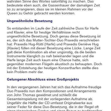
wahrsten Sinne des Wortes salonfähig zu machen. Das
bedeutete eben auch, die Gassenhauer der damaligen Zeit
so zu arrangieren, dass sie im kleinen Rahmen vor der
Queen zu Gehör gebracht werden konnten.
Ungewöhnliche Besetzung
So entstanden im Laufe der Zeit zahlreiche Duos für Harfe
und Klavier, eine für heutige Verhältnisse recht
ungewöhnliche Besetzung. Doch genau diese Besetzung ist
es, der sich das Mutter-Tochter-Duo Praxedis verschrieben
hat: Praxedis Hug-Rütti (Harfe) und Praxedis Geniève Hug
(Klavier) füllen mit dieser Besetzung eine Lücke. Lange Zeit
galt diese Kombination als eher ungünstig, da die beiden
Instrumente klanglich zu nah beieinander lagen und die
Harfe lange Zeit auch kaum eine Chance hatte, sich
gegenüber modernen Flügeln akustisch zu behaupten. Doch
mit der Entstehung der heutigen Konzertharfen stellte dies
kein Problem mehr dar.
Gelungener Abschluss eines Großprojekts
In den vergangenen Jahren hat sich das Aufnahme-freudige
Duo Praxedis nun den Kompositionen und Arrangements
von John Thomas gewidmet und schließt die
Gesamteinspielung mit der vorliegenden Aufnahme ab.
Ungefähr die Hälfte der CD umfasst Originalwerke aus
seiner Feder für diese Duo-Besetzung, die in der Regel oft
einen tänzerischen Gestus und einen Bezug zu traditionellen