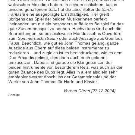
walisischen Melodien haben. In seinem schlichten, fast in
unisono gehaltenem Satz hat die abschließende
Bardic
Fantasia
eine ausgeprägte Ernsthaftigkeit. Hier greift
übrigens das Spiel der beiden Musikerinnen perfekt
ineinander, um nur ein besonders auffälliges Beispiel für das
gute Zusammenspiel zu nennen. Hochvirtuos sind auch die
Bearbeitungen, so beispielsweise Mendelssohns Ouvertüre
zum
Sommernachtstraum
oder auch Auszüge aus Gounods
Faust
. Beachtlich, wie gut es John Thomas gelang, ganze
Auszüge aus Opern auf diese beiden Instrumente zu
reduzieren – und zugleich ist es beeindruckend, wie es dem
Duo Praxedis gelingt, dies dann auch noch gekonnt
umzusetzen. Dabei sind gerade die Klangnuancen der
beiden Instrumente von besonderem Reiz, was auch an der
guten Balance des Duos liegt. Alles in allem also ein sehr
empfehlenswerter Abschluss der Gesamteinspielung der
Werke von John Thomas für Harfe und Klavier.
Verena Düren [27.12.2024]
Anzeige