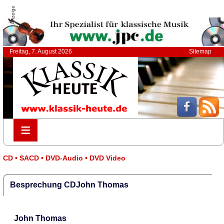
Anzeige
Freitag, 7. August 2026
Sitemap
≡
≡
CD • SACD • DVD-Audio • DVD Video
Besprechung CDJohn Thomas
John Thomas