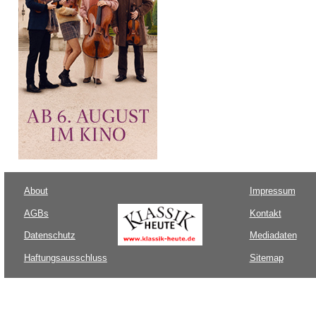
About
Impressum
AGBs
Kontakt
Datenschutz
Mediadaten
Haftungsausschluss
Sitemap