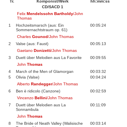
Tr.
Komponist/Werk
hh:mm:ss
CD/SACD 1
Felix
Mendelssohn Bartholdy
/John
Thomas
1
Hochzeitsmarsch (aus: Ein
00:05:24
Sommernachtstraum op. 61)
Charles
Gounod
/John Thomas
2
Valse (aus: Faust)
00:05:13
Gaetano
Donizetti
/John Thomas
3
Duett über Melodien aus La Favorite
00:09:55
John
Thomas
4
March of the Men of Glamorgan
00:03:32
5
Olivia (Valse)
00:04:24
Alberto
Randegger
/John Thomas
6
Ben è ridicolo (Canzone)
00:02:59
Vincenzo
Bellini
/John Thomas
7
Duett über Melodien aus La
00:11:09
Sonnambula
John
Thomas
8
The Bride of Neath Valley (Walisische
00:03:14