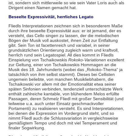
ist, sondern sich mittlerweile so wie sein Vater Loris auch als
Dirigent einen Namen gemacht hat.
Beseelte Expressivität, herrliches Legato
Fliedls Interpretationen zeichnen sich in besonderem Maße
durch ihre beseelte Expressivität aus: er ist jemand, der es
versteht, das Cello singen zu lassen, der die melodischen
Bögen der Musik voll auskostet, ihnen Zeit zur Entfaltung
gibt. Sein Ton ist facettenreich und variabel, in seiner
grundsätzlichen Orientierung zugleich warm und kraftvoll,
herrlich rund sein Legatospiel. All dies kommt in Fliedls
Einspielung von Tschaikowskis
Rokoko-Variationen
exzellent
zur Geltung, einer von Tschaikowskis Hommagen an die
Musik des 18. Jahrhunderts (wobei das „Rokoko-Thema“ ja
tatsächlich von ihm selbst stammt). Dieses bei Cellisten
ungemein beliebte, von manchen Musikliebhabern, die
Tschaikowski vor allem mit der Emotionalität etwa seiner
späten Sinfonien verbinden, tendenziell unterschätzte Werk
enthält zahlreiche kantable, von blühendem Melos erfüllte
Passagen, deren Schmelz Fliedl mit großer Sensibilität (und
teilweise u.a. auch unter Einsatz geschmackvoller
Portamenti) zu realisieren versteht. Es sind Interpretationen,
bei denen die Expression im Vordergrund steht, und so
nimmt Fliedl auch die Schlussvariation in vergleichsweise
gemäßigtem Tempo und doch mit viel Temperament und
finaler Sogwirkung.