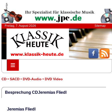
Anzeige
Freitag, 7. August 2026
Sitemap
≡
≡
CD • SACD • DVD-Audio • DVD Video
Besprechung CDJeremias Fliedl
Jeremias Fliedl