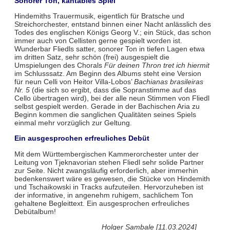
Sonorer Ton, kantables Spiel
Hindemiths Trauermusik, eigentlich für Bratsche und
Streichorchester, entstand binnen einer Nacht anlässlich des
Todes des englischen Königs Georg V.; ein Stück, das schon
immer auch von Cellisten gerne gespielt worden ist.
Wunderbar Fliedls satter, sonorer Ton in tiefen Lagen etwa
im dritten Satz, sehr schön (frei) ausgespielt die
Umspielungen des Chorals
Für deinen Thron tret ich hiermit
im Schlusssatz. Am Beginn des Albums steht eine Version
für neun Celli von Heitor Villa-Lobos’
Bachianas brasileiras
Nr. 5
(die sich so ergibt, dass die Sopranstimme auf das
Cello übertragen wird), bei der alle neun Stimmen von Fliedl
selbst gespielt werden. Gerade in der Bachischen Aria zu
Beginn kommen die sanglichen Qualitäten seines Spiels
einmal mehr vorzüglich zur Geltung.
Ein ausgesprochen erfreuliches Debüt
Mit dem Württembergischen Kammerorchester unter der
Leitung von Tjeknavorian stehen Fliedl sehr solide Partner
zur Seite. Nicht zwangsläufig erforderlich, aber immerhin
bedenkenswert wäre es gewesen, die Stücke von Hindemith
und Tschaikowski in Tracks aufzuteilen. Hervorzuheben ist
der informative, in angenehm ruhigem, sachlichem Ton
gehaltene Begleittext. Ein ausgesprochen erfreuliches
Debütalbum!
Holger Sambale [11.03.2024]