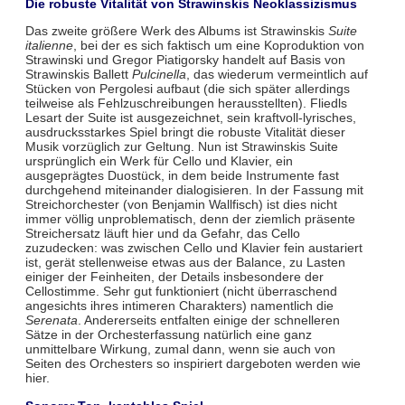
Die robuste Vitalität von Strawinskis Neoklassizismus
Das zweite größere Werk des Albums ist Strawinskis
Suite
italienne
, bei der es sich faktisch um eine Koproduktion von
Strawinski und Gregor Piatigorsky handelt auf Basis von
Strawinskis Ballett
Pulcinella
, das wiederum vermeintlich auf
Stücken von Pergolesi aufbaut (die sich später allerdings
teilweise als Fehlzuschreibungen herausstellten). Fliedls
Lesart der Suite ist ausgezeichnet, sein kraftvoll-lyrisches,
ausdrucksstarkes Spiel bringt die robuste Vitalität dieser
Musik vorzüglich zur Geltung. Nun ist Strawinskis Suite
ursprünglich ein Werk für Cello und Klavier, ein
ausgeprägtes Duostück, in dem beide Instrumente fast
durchgehend miteinander dialogisieren. In der Fassung mit
Streichorchester (von Benjamin Wallfisch) ist dies nicht
immer völlig unproblematisch, denn der ziemlich präsente
Streichersatz läuft hier und da Gefahr, das Cello
zuzudecken: was zwischen Cello und Klavier fein austariert
ist, gerät stellenweise etwas aus der Balance, zu Lasten
einiger der Feinheiten, der Details insbesondere der
Cellostimme. Sehr gut funktioniert (nicht überraschend
angesichts ihres intimeren Charakters) namentlich die
Serenata
. Andererseits entfalten einige der schnelleren
Sätze in der Orchesterfassung natürlich eine ganz
unmittelbare Wirkung, zumal dann, wenn sie auch von
Seiten des Orchesters so inspiriert dargeboten werden wie
hier.