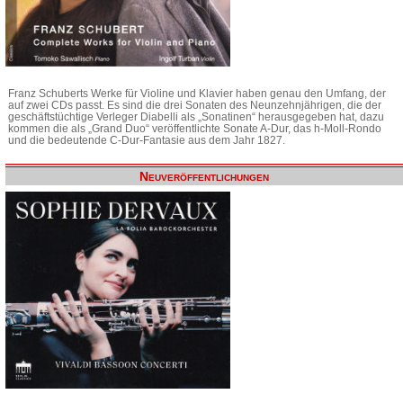
Franz Schuberts Werke für Violine und Klavier haben genau den Umfang, der
auf zwei CDs passt. Es sind die drei Sonaten des Neunzehnjährigen, die der
geschäftstüchtige Verleger Diabelli als „Sonatinen“ herausgegeben hat, dazu
kommen die als „Grand Duo“ veröffentlichte Sonate A-Dur, das h-Moll-Rondo
und die bedeutende C-Dur-Fantasie aus dem Jahr 1827.
Neuveröffentlichungen