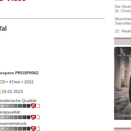
Der Deuts
Dr. Christ
Münchner
Saisonbe
al
22. Niede
rospero PROSP0062
CD • 47min • 2022
10.02.2023
nstlerische Qualität:
angqualität:
esamteindruck: