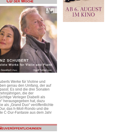
CD der Woche
uberts Werke für Violine und
aben genau den Umfang, der auf
passt. Es sind die drei Sonaten
ehnjährigen, die der
üchtige Verleger Diabelli als
n“ herausgegeben hat, dazu
e als „Grand Duo“ veröffentlichte
Dur, das h-Moll-Rondo und die
e C-Dur-Fantasie aus dem Jahr
Neuveröffentlichungen