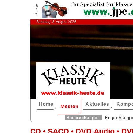
Anzeige
Samstag, 8. August 2026
Home
Aktuelles
Kompo
Medien
Besprechungen
Empfehlung
CD • SACD • DVD-Audio • DV