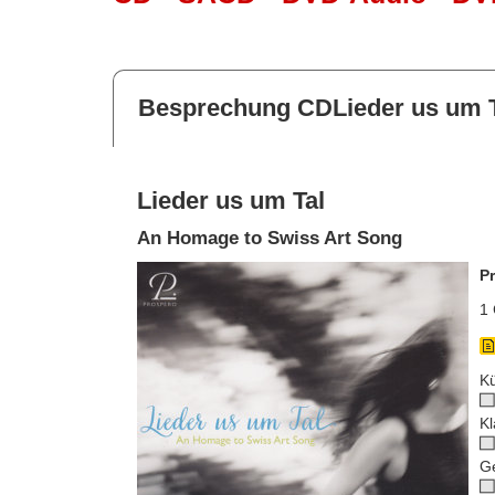
Besprechung CDLieder us um T
Lieder us um Tal
An Homage to Swiss Art Song
P
1 
Kü
Kl
G