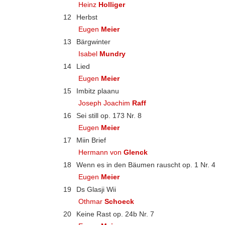
Heinz
Holliger
12
Herbst
Eugen
Meier
13
Bärgwinter
Isabel
Mundry
14
Lied
Eugen
Meier
15
Imbitz plaanu
Joseph Joachim
Raff
16
Sei still op. 173 Nr. 8
Eugen
Meier
17
Miin Brief
Hermann von
Glenck
18
Wenn es in den Bäumen rauscht op. 1 Nr. 4
Eugen
Meier
19
Ds Glasji Wii
Othmar
Schoeck
20
Keine Rast op. 24b Nr. 7