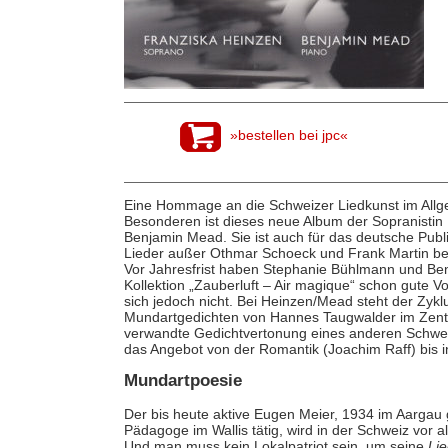
»bestellen bei jpc«
Eine Hommage an die Schweizer Liedkunst im Allg
Besonderen ist dieses neue Album der Sopranistin 
Benjamin Mead. Sie ist auch für das deutsche Pub
Lieder außer Othmar Schoeck und Frank Martin bei
Vor Jahresfrist haben Stephanie Bühlmann und Ben
Kollektion „Zauberluft – Air magique“ schon gute V
sich jedoch nicht. Bei Heinzen/Mead steht der Zyk
Mundartgedichten von Hannes Taugwalder im Zentr
verwandte Gedichtvertonung eines anderen Schweiz
das Angebot von der Romantik (Joachim Raff) bis i
Mundartpoesie
Der bis heute aktive Eugen Meier, 1934 im Aargau 
Pädagoge im Wallis tätig, wird in der Schweiz vor
Und man muss kein Lokalpatriot sein, um seine
Li