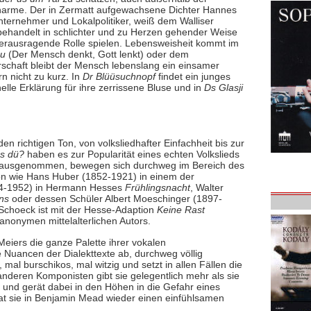
Charme. Der in Zermatt aufgewachsene Dichter Hannes
ternehmer und Lokalpolitiker, weiß dem Walliser
behandelt in schlichter und zu Herzen gehender Weise
 herausragende Rolle spielen. Lebensweisheit kommt im
nu
(Der Mensch denkt, Gott lenkt) oder dem
rschaft bleibt der Mensch lebenslang ein einsamer
 nicht zu kurz. In
Dr Blüüsuchnopf
findet ein junges
le Erklärung für ihre zerrissene Bluse und in
Ds Glasji
en richtigen Ton, von volksliedhafter Einfachheit bis zur
s dü?
haben es zur Popularität eines echten Volkslieds
 ausgenommen, bewegen sich durchweg im Bereich des
ion wie Hans Huber (1852-1921) in einem der
64-1952) in Hermann Hesses
Frühlingsnacht
, Walter
ns
oder dessen Schüler Albert Moeschinger (1897-
choeck ist mit der Hesse-Adaption
Keine Rast
anonymen mittelalterlichen Autors.
Meiers die ganze Palette ihrer vokalen
e Nuancen der Dialekttexte ab, durchweg völlig
 mal burschikos, mal witzig und setzt in allen Fällen die
nderen Komponisten gibt sie gelegentlich mehr als sie
 und gerät dabei in den Höhen in die Gefahr eines
hat sie in Benjamin Mead wieder einen einfühlsamen