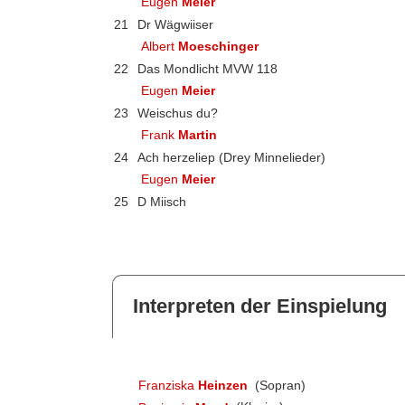
Eugen
Meier
21
Dr Wägwiiser
Albert
Moeschinger
22
Das Mondlicht MVW 118
Eugen
Meier
23
Weischus du?
Frank
Martin
24
Ach herzeliep (Drey Minnelieder)
Eugen
Meier
25
D Miisch
Interpreten der Einspielung
Franziska
Heinzen
(Sopran)