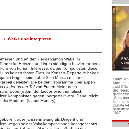
↓ Werke und Interpreten ↓
emeinen und an den Heimatkanton Wallis im
Franziska Heinzen und ihres ständigen Klavierpartners
likum von hohem Interesse, da die Komponisten dieser
 uns keinen festen Platz im Konzert-Repertoire haben.
jamin Engeli beim Label Solo Musica mit ihrer
Franz Sch
orarbeit geleistet. Die beiden Programme überlappen
Klavier h
lus
Lieder us um Tal
von Eugen Meier nach
zwei CDs 
des Neunz
um, wobei jedem der Lieder eine thematisch
geschäftst
er Komponisten gegenübergestellt wird. Dabei reicht
„Sonatine
n die Moderne (Isabel Mundry).
kommen di
Sonate A-
bedeutend
1827.
geboren, aber jahrzehntelang als Dirigent und
 allem wegen seiner Vokalkompositionen hochgeschätzt.
eder us um Tal
zu schätzen, auch außerhalb der