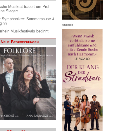
che Musikrat trauert um Prof.
ine Siegert
 Symphoniker: Sommerpause &
ginn
Anzeige
rrhein Musikfestivals beginnt
Neue Besprechungen