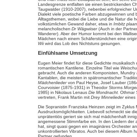
Landesgrenze entfalten sie einen bestrickenden 
Taugwalder (1910-2007), nebenbei erfolgreicher Un
Dialekt viele poetische Farben abzugewinnen und 
Alltagsthemen, wobei die Liebe und die Natur die
volkstümlichen Gewand daher, etwa in
Imbitz plaa
melancholischen
Dr Wägwiiser
(Auch in der Partne
Wanderer). Aber der Humor kommt bei den Wallisern
Mädchen nach einem Schäferstündchen eine originel
Wii
wird das Lob des Nichtstuns gesungen.
Einfühlsame Umsetzung
Eugen Meier findet für diese Gedichte musikalisch d
romantischen Kantilene. Einzelne Titel wie
Weischu
gebracht. Auch die anderen Komponisten, Mundry
Kantablen, die meisten in spätromantischer Tradit
Mädchenlieder
von Paul Heyse, Josef Lauber (18
Courvoisier (1875-1931) in Theodor Storms
Morge
1985) in Nikolaus Lenaus
Die Mondnacht.
Othmar S
vertreten, Frank Martin mit
Drey Minnelieder
eines 
Die Sopranistin Franziska Heinzen zeigt im Zyklus 
Ausdrucksmöglichkeiten. Liebevoll schmeckt sie di
unprätentiös geriert sie sich mal mädchenhaft innig,
angemessene Stimmfarbe ein. In den Liedern der a
hat, singt quasi gegen ein imaginäres Orchester an
unkontrollierten Vibratos. Auch bei diesem Album 
Partner gefunden.