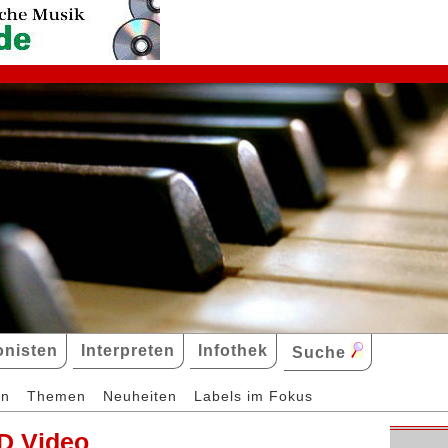
nisten
Interpreten
Infothek
Suche
en
Themen
Neuheiten
Labels im Fokus
D Video