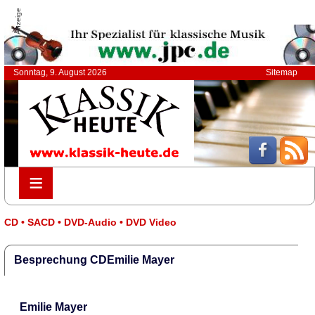
Anzeige
Sonntag, 9. August 2026
Sitemap
≡
≡
CD • SACD • DVD-Audio • DVD Video
Besprechung CDEmilie Mayer
Emilie Mayer