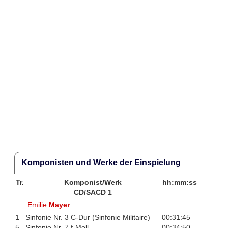
Komponisten und Werke der Einspielung
Tr.
Komponist/Werk
hh:mm:ss
CD/SACD 1
Emilie
Mayer
1
Sinfonie Nr. 3 C-Dur (Sinfonie Militaire)
00:31:45
5
Sinfonie Nr. 7 f-Moll
00:34:50