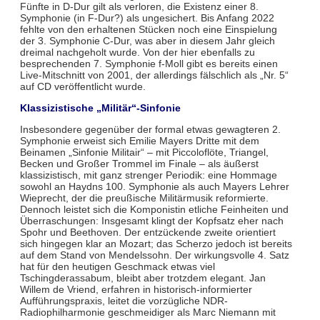
Fünfte in D-Dur gilt als verloren, die Existenz einer 8.
Symphonie (in F-Dur?) als ungesichert. Bis Anfang 2022
fehlte von den erhaltenen Stücken noch eine Einspielung
der 3. Symphonie C-Dur, was aber in diesem Jahr gleich
dreimal nachgeholt wurde. Von der hier ebenfalls zu
besprechenden 7. Symphonie f-Moll gibt es bereits einen
Live-Mitschnitt von 2001, der allerdings fälschlich als „Nr. 5“
auf CD veröffentlicht wurde.
Klassizistische „Militär“-Sinfonie
Insbesondere gegenüber der formal etwas gewagteren 2.
Symphonie erweist sich Emilie Mayers Dritte mit dem
Beinamen „Sinfonie Militair“ – mit Piccoloflöte, Triangel,
Becken und Großer Trommel im Finale – als äußerst
klassizistisch, mit ganz strenger Periodik: eine Hommage
sowohl an Haydns 100. Symphonie als auch Mayers Lehrer
Wieprecht, der die preußische Militärmusik reformierte.
Dennoch leistet sich die Komponistin etliche Feinheiten und
Überraschungen: Insgesamt klingt der Kopfsatz eher nach
Spohr und Beethoven. Der entzückende zweite orientiert
sich hingegen klar an Mozart; das Scherzo jedoch ist bereits
auf dem Stand von Mendelssohn. Der wirkungsvolle 4. Satz
hat für den heutigen Geschmack etwas viel
Tschingderassabum, bleibt aber trotzdem elegant. Jan
Willem de Vriend, erfahren in historisch-informierter
Aufführungspraxis, leitet die vorzügliche NDR-
Radiophilharmonie geschmeidiger als Marc Niemann mit