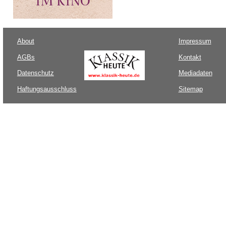
About
Impressum
AGBs
Kontakt
Datenschutz
Mediadaten
Haftungsausschluss
Sitemap