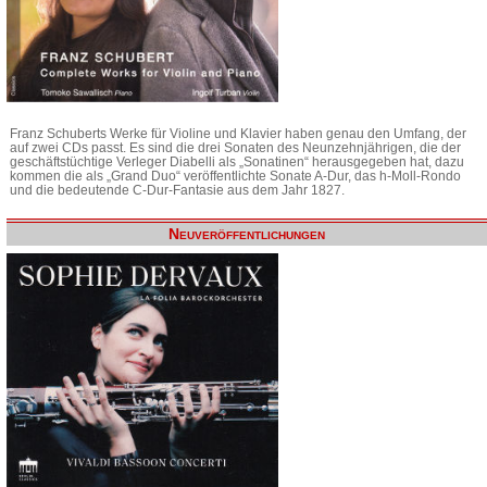
Franz Schuberts Werke für Violine und Klavier haben genau den Umfang, der
auf zwei CDs passt. Es sind die drei Sonaten des Neunzehnjährigen, die der
geschäftstüchtige Verleger Diabelli als „Sonatinen“ herausgegeben hat, dazu
kommen die als „Grand Duo“ veröffentlichte Sonate A-Dur, das h-Moll-Rondo
und die bedeutende C-Dur-Fantasie aus dem Jahr 1827.
Neuveröffentlichungen