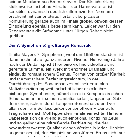
seinen Musikern aus Bremerhaven. Der Streicherklang –
stellenweise fast ohne Vibrato – der Hannoveraner ist
sensibler, dynamisch deutlich differenzierter. Niemann
erscheint mit seiner etwas harten, überpräzisen
Konturierung gerade auch im Finale gröber, obwohl dessen
Einspielung ebenfalls begeistern kann. Leider war für den
Rezensenten die Aufnahme unter Jürgen Rohde nicht
greifbar.
Die 7. Symphonie: großartige Romantik
Emilie Mayers 7. Symphonie, wohl um 1856 entstanden, ist
dann nochmal auf ganz anderem Niveau. Nur wenige Jahre
nach der Dritten spricht hier eine viel individuellere und
gereiftere Stimme, ein Werk mit enormer Dramatik und
eindeutig romantischem Gestus. Formal von großer Klarheit
und thematischem Beziehungsreichtum, in der
Durchführung des Sonatensatzes mit seiner totalen
Motivdissoziierung weit fortschrittlicher als alle ihre
bisherigen Symphonien, nähert sich die Komponistin schon
Schumann an: mit seinem ambitionierten, langsamen Satz,
dem energischen, durchkomponierten Scherzo und vor
allem dem am Schluss unkonventionell von F-Dur aufs
Tragischste nach Moll kippenden Finale ein echter Hinhörer.
Dabei legt sich de Vriend auch emotional richtig ins Zeug,
und so gelingt eine mitreißende Darbietung, die der
bewundernswerten Qualität dieses Werkes in jeder Hinsicht
angemessen ist, der Einspielung von Jürgen Bruns nicht nur