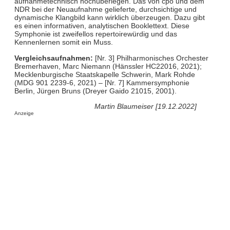
aufnahmetechnisch hochüberlegen. Das von cpo und dem
NDR bei der Neuaufnahme gelieferte, durchsichtige und
dynamische Klangbild kann wirklich überzeugen. Dazu gibt
es einen informativen, analytischen Booklettext. Diese
Symphonie ist zweifellos repertoirewürdig und das
Kennenlernen somit ein Muss.
Vergleichsaufnahmen:
[Nr. 3] Philharmonisches Orchester
Bremerhaven, Marc Niemann (Hänssler HC22016, 2021);
Mecklenburgische Staatskapelle Schwerin, Mark Rohde
(MDG 901 2239-6, 2021) – [Nr. 7] Kammersymphonie
Berlin, Jürgen Bruns (Dreyer Gaido 21015, 2001).
Martin Blaumeiser [19.12.2022]
Anzeige