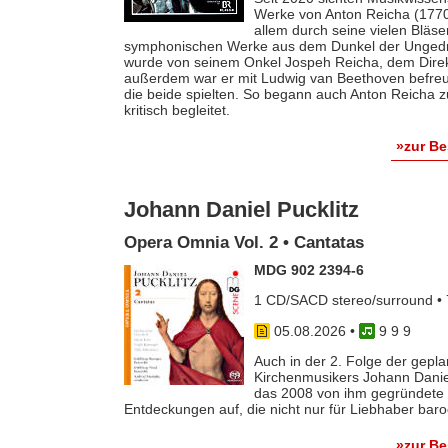
Werke von Anton Reicha (1770-
allem durch seine vielen Bläse
symphonischen Werke aus dem Dunkel der Ungedruc
wurde von seinem Onkel Jospeh Reicha, dem Direkto
außerdem war er mit Ludwig van Beethoven befreun
die beide spielten. So begann auch Anton Reicha
kritisch begleitet.
»zur B
Johann Daniel Pucklitz
Opera Omnia Vol. 2 • Cantatas
MDG 902 2394-6
1 CD/SACD stereo/surround • 
05.08.2026
•
9 9 9
Auch in der 2. Folge der gep
Kirchenmusikers Johann Danie
das 2008 von ihm gegründete 
Entdeckungen auf, die nicht nur für Liebhaber baro
»zur B