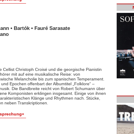
ann • Bartók • Fauré Sarasate
iano
 Cellist Christoph Croisé und die georgische Pianistin
rer mit auf eine musikalische Reise: von
lawische Melancholie bis zum spanischen Temperament.
und Epochen offenbart der Albumtitel „Folklore“ –
smusik. Die Bandbreite reicht von Robert Schumann über
dene Komponisten erklingen insgesamt. Einige von ihnen
arakteristischen Klänge und Rhythmen nach. Stücke,
en neben Transkriptionen.
esprechung«