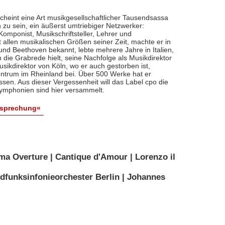
cheint eine Art musikgesellschaftlicher Tausendsassa
zu sein, ein äußerst umtriebiger Netzwerker:
, Komponist, Musikschriftsteller, Lehrer und
t allen musikalischen Größen seiner Zeit, machte er in
 und Beethoven bekannt, lebte mehrere Jahre in Italien,
die Grabrede hielt, seine Nachfolge als Musikdirektor
usikdirektor von Köln, wo er auch gestorben ist,
entrum im Rheinland bei. Über 500 Werke hat er
sen. Aus dieser Vergessenheit will das Label cpo die
ymphonien sind hier versammelt.
esprechung«
ma Overture | Cantique d'Amour | Lorenzo il
dfunksinfonieorchester Berlin | Johannes