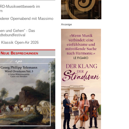
ARD-Musikwettbewerb im
am
nderer Opernabend mit Massimo
Anzeige
en und Gehen“ - Das
dtebundfestival
 Klassik Open-Air 2026
Neue Besprechungen