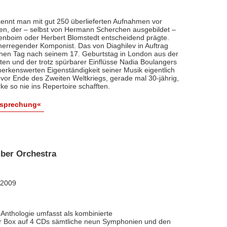
ennt man mit gut 250 überlieferten Aufnahmen vor
nten, der – selbst von Hermann Scherchen ausgebildet –
renboim oder Herbert Blomstedt entscheidend prägte.
nerregender Komponist. Das von Diaghilev in Auftrag
inen Tag nach seinem 17. Geburtstag in London aus der
äten und der trotz spürbarer Einflüsse Nadia Boulangers
erkenswerten Eigenständigkeit seiner Musik eigentlich
vor Ende des Zweiten Weltkriegs, gerade mal 30-jährig,
e so nie ins Repertoire schafften.
esprechung«
ber Orchestra
 2009
Anthologie umfasst als kombinierte
ner Box auf 4 CDs sämtliche neun Symphonien und den