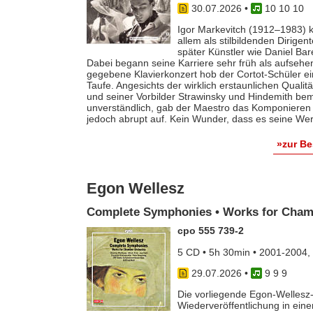
30.07.2026
•
10 10 10
Igor Markevitch (1912–1983) k
allem als stilbildenden Dirige
später Künstler wie Daniel Ba
Dabei begann seine Karriere sehr früh als aufsehe
gegebene Klavierkonzert hob der Cortot-Schüler e
Taufe. Angesichts der wirklich erstaunlichen Qualit
und seiner Vorbilder Strawinsky und Hindemith bem
unverständlich, gab der Maestro das Komponieren 
jedoch abrupt auf. Kein Wunder, dass es seine Werk
»zur B
Egon Wellesz
Complete Symphonies • Works for Cham
cpo 555 739-2
5 CD • 5h 30min • 2001-2004,
29.07.2026
•
9 9 9
Die vorliegende Egon-Wellesz-
Wiederveröffentlichung in ei