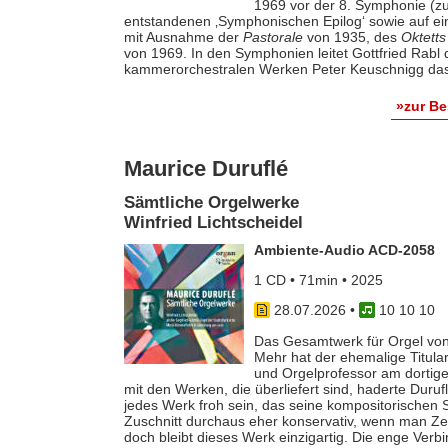
1969 vor der 8. Symphonie (zu
entstandenen ‚Symphonischen Epilog‘ sowie auf e
mit Ausnahme der
Pastorale
von 1935, des
Oktetts
von 1969. In den Symphonien leitet Gottfried Rab
kammerorchestralen Werken Peter Keuschnigg das
»zur B
Maurice Duruflé
Sämtliche Orgelwerke
Winfried Lichtscheidel
Ambiente-Audio ACD-2058
1 CD • 71min • 2025
28.07.2026
•
10 10 10
Das Gesamtwerk für Orgel von
Mehr hat der ehemalige Titular
und Orgelprofessor am dortige
mit den Werken, die überliefert sind, haderte Duru
jedes Werk froh sein, das seine kompositorischen Sel
Zuschnitt durchaus eher konservativ, wenn man Z
doch bleibt dieses Werk einzigartig. Die enge Verb