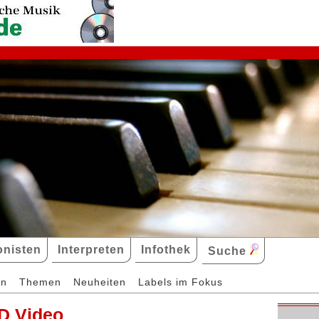
nisten
Interpreten
Infothek
Suche
en
Themen
Neuheiten
Labels im Fokus
D Video