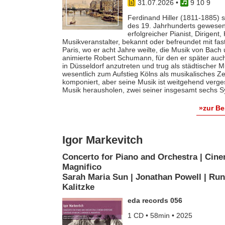
31.07.2026
•
9 10 9
Ferdinand Hiller (1811-1885) s
des 19. Jahrhunderts gewesen 
erfolgreicher Pianist, Dirigent
Musikveranstalter, bekannt oder befreundet mit fas
Paris, wo er acht Jahre weilte, die Musik von Bach
animierte Robert Schumann, für den er später auch 
in Düsseldorf anzutreten und trug als städtischer M
wesentlich zum Aufstieg Kölns als musikalisches Z
komponiert, aber seine Musik ist weitgehend verges
Musik herausholen, zwei seiner insgesamt sechs S
»zur B
Igor Markevitch
Concerto for Piano and Orchestra | Cine
Magnifico
Sarah Maria Sun | Jonathan Powell | Run
Kalitzke
eda records 056
1 CD • 58min • 2025