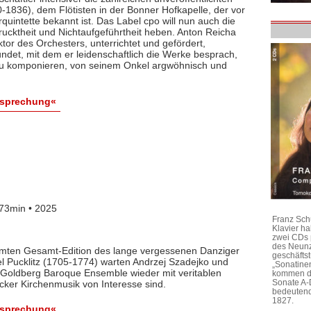
1836), dem Flötisten in der Bonner Hofkapelle, der vor
rquintette bekannt ist. Das Label cpo will nun auch die
ktheit und Nichtaufgeführtheit heben. Anton Reicha
r des Orchesters, unterrichtet und gefördert,
det, mit dem er leidenschaftlich die Werke besprach,
 zu komponieren, von seinem Onkel argwöhnisch und
esprechung«
73min • 2025
Franz Sch
Klavier h
zwei CDs 
des Neunz
lamten Gesamt-Edition des lange vergessenen Danziger
geschäftst
l Pucklitz (1705-1774) warten Andrzej Szadejko und
„Sonatine
Goldberg Baroque Ensemble wieder mit veritablen
kommen di
Sonate A-
cker Kirchenmusik von Interesse sind.
bedeutend
1827.
esprechung«