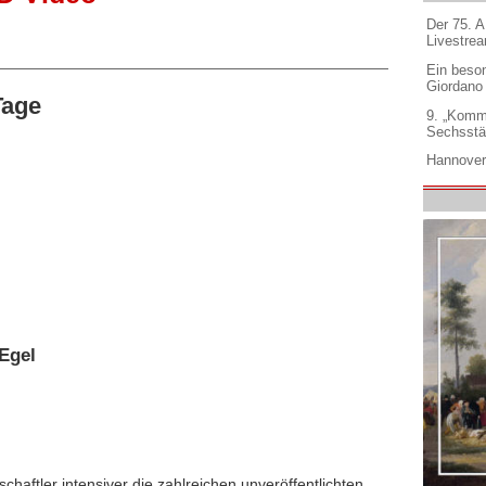
Der 75. 
Livestre
Ein beso
Giordano
Tage
9. „Komm
Sechsstä
Hannover
Egel
chaftler intensiver die zahlreichen unveröffentlichten