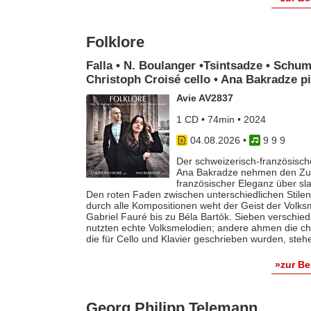
Folklore
Falla • N. Boulanger •Tsintsadze • Schum
Christoph Croisé cello • Ana Bakradze p
Avie AV2837
1 CD • 74min • 2024
04.08.2026
•
9 9 9
Der schweizerisch-französische
Ana Bakradze nehmen den Zuhö
französischer Eleganz über s
Den roten Faden zwischen unterschiedlichen Stilen 
durch alle Kompositionen weht der Geist der Volk
Gabriel Fauré bis zu Béla Bartók. Sieben verschie
nutzten echte Volksmelodien; andere ahmen die ch
die für Cello und Klavier geschrieben wurden, steh
»zur B
Georg Philipp Telemann