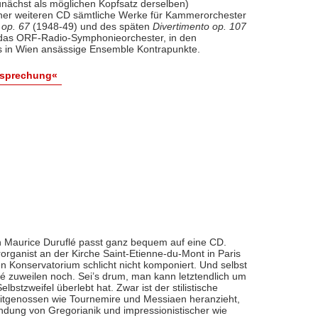
nächst als möglichen Kopfsatz derselben)
iner weiteren CD sämtliche Werke für Kammerorchester
 op. 67
(1948-49) und des späten
Divertimento op. 107
l das ORF-Radio-Symphonieorchester, in den
 in Wien ansässige Ensemble Kontrapunkte.
esprechung«
 Maurice Duruflé passt ganz bequem auf eine CD.
organist an der Kirche Saint-Etienne-du-Mont in Paris
n Konservatorium schlicht nicht komponiert. Und selbst
flé zuweilen noch. Sei’s drum, man kann letztendlich um
bstzweifel überlebt hat. Zwar ist der stilistische
eitgenossen wie Tournemire und Messiaen heranzieht,
indung von Gregorianik und impressionistischer wie