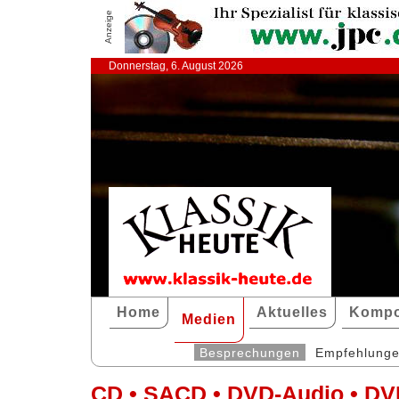
Anzeige
Donnerstag, 6. August 2026
Home
Aktuelles
Kompo
Medien
Besprechungen
Empfehlung
CD • SACD • DVD-Audio • DV