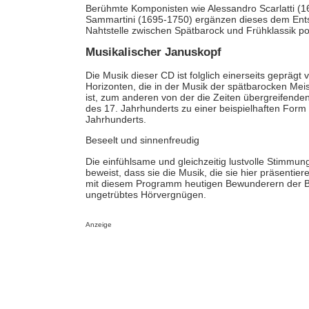
Berühmte Komponisten wie Alessandro Scarlatti (1
Sammartini (1695-1750) ergänzen dieses dem Ent
Nahtstelle zwischen Spätbarock und Frühklassik por
Musikalischer Januskopf
Die Musik dieser CD ist folglich einerseits geprä
Horizonten, die in der Musik der spätbarocken Meis
ist, zum anderen von der die Zeiten übergreifende
des 17. Jahrhunderts zu einer beispielhaften Form
Jahrhunderts.
Beseelt und sinnenfreudig
Die einfühlsame und gleichzeitig lustvolle Stimmung
beweist, dass sie die Musik, die sie hier präsentie
mit diesem Programm heutigen Bewunderern der B
ungetrübtes Hörvergnügen.
Anzeige