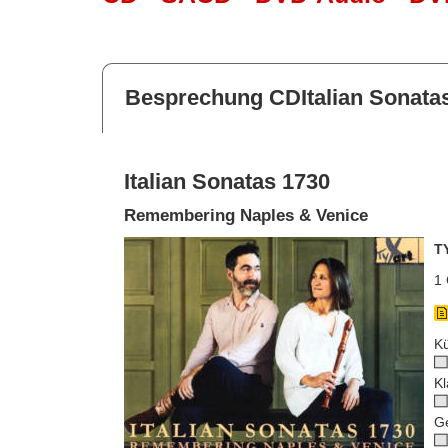
Besprechung CDItalian Sonata
Italian Sonatas 1730
Remembering Naples & Venice
T
1 
Kü
Kl
G