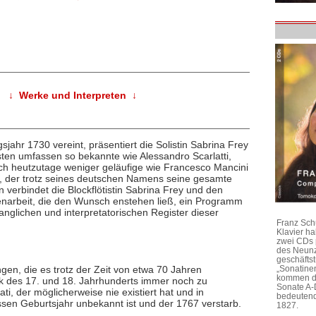
↓ Werke und Interpreten ↓
gsjahr 1730 vereint, präsentiert die Solistin Sabrina Frey
en umfassen so bekannte wie Alessandro Scarlatti,
ch heutzutage weniger geläufige wie Francesco Mancini
, der trotz seines deutschen Namens seine gesamte
en verbindet die Blockflötistin Sabrina Frey und den
narbeit, die den Wunsch enstehen ließ, ein Programm
anglichen und interpretatorischen Register dieser
Franz Sch
Klavier h
zwei CDs 
des Neunz
geschäftst
ngen, die es trotz der Zeit von etwa 70 Jahren
„Sonatine
kommen di
k des 17. und 18. Jahrhunderts immer noch zu
Sonate A-
ti, der möglicherweise nie existiert hat und in
bedeutend
dessen Geburtsjahr unbekannt ist und der 1767 verstarb.
1827.