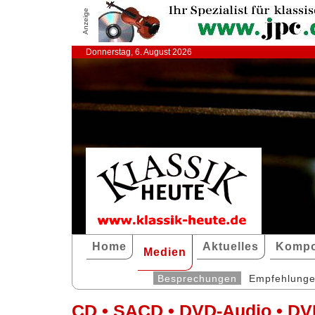
Anzeige
Donnerstag, 6. August 2026
Home
Aktuelles
Kompo
Medien
Besprechungen
Empfehlung
CD • SACD • DVD-Audio • DV