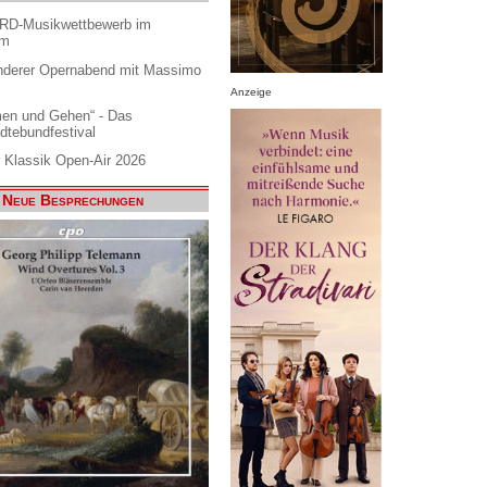
ARD-Musikwettbewerb im
am
nderer Opernabend mit Massimo
Anzeige
en und Gehen“ - Das
dtebundfestival
 Klassik Open-Air 2026
Neue Besprechungen