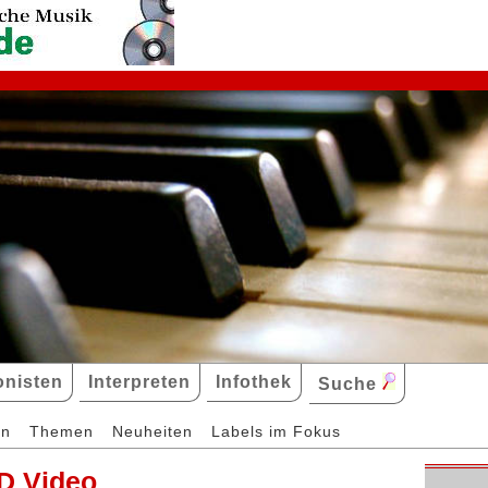
nisten
Interpreten
Infothek
Suche
en
Themen
Neuheiten
Labels im Fokus
D Video