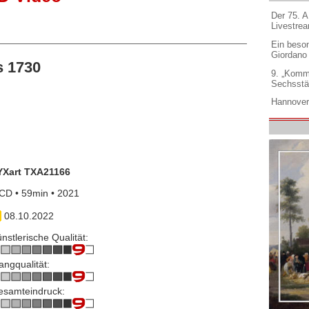
Der 75. 
Livestre
Ein beso
Giordano
s 1730
9. „Komm
Sechsstä
Hannover
YXart TXA21166
CD • 59min • 2021
08.10.2022
nstlerische Qualität:
angqualität:
esamteindruck: