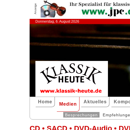
Anzeige
Donnerstag, 6. August 2026
Home
Aktuelles
Kompo
Medien
Besprechungen
Empfehlung
CD • SACD • DVD-Audio • DV