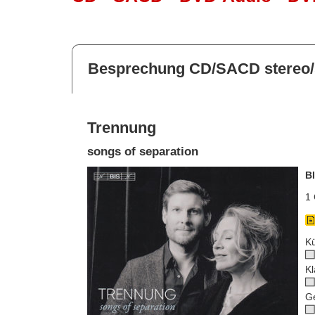
Besprechung CD/SACD stereo
Trennung
songs of separation
B
1 
Kü
Kl
G