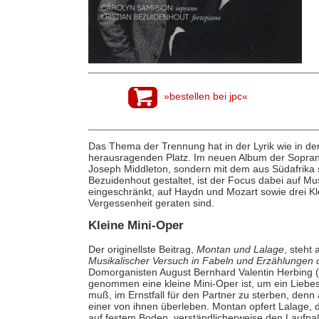
»bestellen bei jpc«
Das Thema der Trennung hat in der Lyrik wie in de
herausragenden Platz. Im neuen Album der Soprani
Joseph Middleton, sondern mit dem aus Südafrika 
Bezuidenhout gestaltet, ist der Focus dabei auf Mu
eingeschränkt, auf Haydn und Mozart sowie drei Klei
Vergessenheit geraten sind.
Kleine Mini-Oper
Der originellste Beitrag,
Montan und Lalage
, steht
Musikalischer Versuch in Fabeln und Erzählungen d
Domorganisten August Bernhard Valentin Herbing (
genommen eine kleine Mini-Oper ist, um ein Liebe
muß, im Ernstfall für den Partner zu sterben, den
einer von ihnen überleben. Montan opfert Lalage, d
auf festem Boden, verständlicherweise den Laufpaß