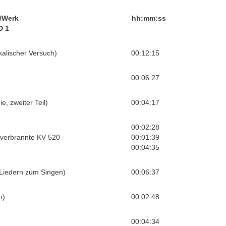
/Werk
hh:mm:ss
D 1
alischer Versuch)
00:12:15
00:06:27
, zweiter Teil)
00:04:17
00:02:28
s verbrannte KV 520
00:01:39
00:04:35
Liedern zum Singen)
00:06:37
n)
00:02:48
00:04:34