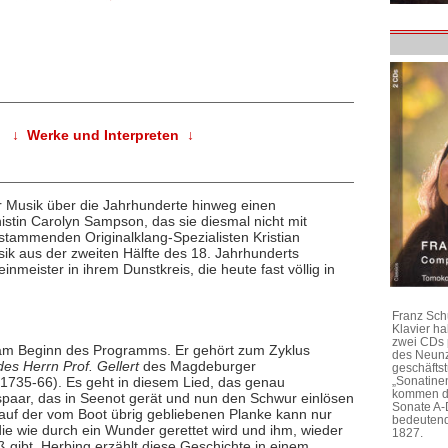
↓ Werke und Interpreten ↓
r Musik über die Jahrhunderte hinweg einen
stin Carolyn Sampson, das sie diesmal nicht mit
stammenden Originalklang-Spezialisten Kristian
sik aus der zweiten Hälfte des 18. Jahrhunderts
nmeister in ihrem Dunstkreis, die heute fast völlig in
Franz Sch
Klavier h
zwei CDs 
 am Beginn des Programms. Er gehört zum Zyklus
des Neunz
es Herrn Prof. Gellert
des Magdeburger
geschäftst
1735-66). Es geht in diesem Lied, das genau
„Sonatine
kommen di
spaar, das in Seenot gerät und nun den Schwur einlösen
Sonate A-
n auf der vom Boot übrig gebliebenen Planke kann nur
bedeutend
ie wie durch ein Wunder gerettet wird und ihm, wieder
1827.
 gibt. Herbing erzählt diese Geschichte in einem