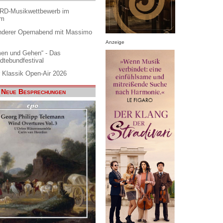
ARD-Musikwettbewerb im
am
nderer Opernabend mit Massimo
Anzeige
en und Gehen“ - Das
dtebundfestival
 Klassik Open-Air 2026
Neue Besprechungen