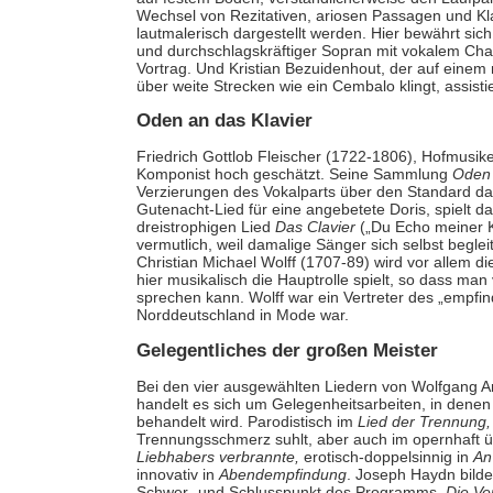
Wechsel von Rezitativen, ariosen Passagen und Kl
lautmalerisch dargestellt werden. Hier bewährt sic
und durchschlagskräftiger Sopran mit vokalem Ch
Vortrag. Und Kristian Bezuidenhout, der auf einem 
über weite Strecken wie ein Cembalo klingt, assisti
Oden an das Klavier
Friedrich Gottlob Fleischer (1722-1806), Hofmusike
Komponist hoch geschätzt. Seine Sammlung
Oden 
Verzierungen des Vokalparts über den Standard da
Gutenacht-Lied für eine angebetete Doris, spielt d
dreistrophigen Lied
Das Clavier
(„Du Echo meiner K
vermutlich, weil damalige Sänger sich selbst begle
Christian Michael Wolff (1707-89) wird vor allem d
hier musikalisch die Hauptrolle spielt, so dass ma
sprechen kann. Wolff war ein Vertreter des „empfind
Norddeutschland in Mode war.
Gelegentliches der großen Meister
Bei den vier ausgewählten Liedern von Wolfgang 
handelt es sich um Gelegenheitsarbeiten, in dene
behandelt wird. Parodistisch im
Lied der Trennung,
Trennungsschmerz suhlt, aber auch im opernhaft 
Liebhabers verbrannte,
erotisch-doppelsinnig in
An
innovativ in
Abendempfindung
. Joseph Haydn bilde
Schwer- und Schlusspunkt des Programms.
Die Ve