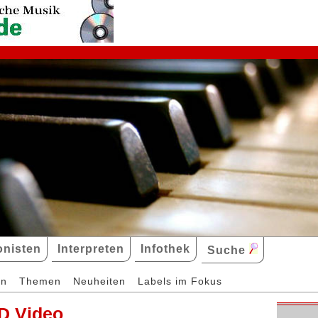
nisten
Interpreten
Infothek
Suche
en
Themen
Neuheiten
Labels im Fokus
D Video