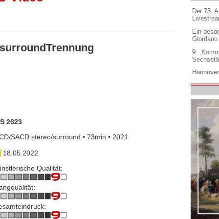
Der 75. 
Livestre
Ein beso
Giordano
/surroundTrennung
9. „Komm
Sechsstä
Hannover
IS 2623
CD/SACD stereo/surround • 73min • 2021
18.05.2022
nstlerische Qualität:
angqualität:
esamteindruck: