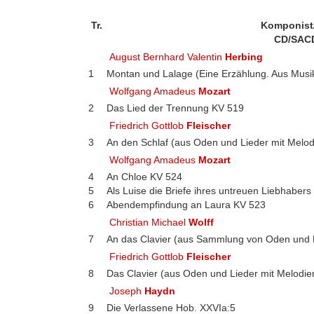
Tr.
Komponist
CD/SAC
August Bernhard Valentin
Herbing
1
Montan und Lalage (Eine Erzählung. Aus Musik
Wolfgang Amadeus
Mozart
2
Das Lied der Trennung KV 519
Friedrich Gottlob
Fleischer
3
An den Schlaf (aus Oden und Lieder mit Melodie
Wolfgang Amadeus
Mozart
4
An Chloe KV 524
5
Als Luise die Briefe ihres untreuen Liebhaber
6
Abendempfindung an Laura KV 523
Christian Michael
Wolff
7
An das Clavier (aus Sammlung von Oden und 
Friedrich Gottlob
Fleischer
8
Das Clavier (aus Oden und Lieder mit Melodie
Joseph
Haydn
9
Die Verlassene Hob. XXVIa:5