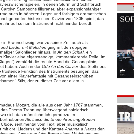
avierzwischenspielen, in denen Sturm und Schiffbruch
h Carolyn Sampsons filigraner, aber expansionsfähiger
arme auch in höheren Lagen und farbigem dramatischen
nachgebauten historischen Klavier von 1805 spielt, das
ert ihr auf seinem Instrument nicht minder beredt.
r in Braunschweig, war zu seiner Zeit auch als
und Lieder mit Melodien
ging mit den üppigen
maliger Salonlieder hinaus. In
An den Schlaf,
ein
as Klavier eine eigenständige, kommentierende Rolle. Im
lagen“) verstärkt die rechte Hand die Gesangslinie,
itet haben. Auch in der
Ode An das Clavier
des Stettiners
ie tröstende Funktion des Instruments besungen, das
n von einer Klavierfantasie mit Gesangseinschüben
samen“ Stils, der zu dieser Zeit vor allem in
Amadeus Mozart, die alle aus dem Jahr 1787 stammen,
n das Thema Trennung überwiegend spielerisch
wo sich das männliche Ich geradezu im
übertriebenen
Als Luise die Briefe ihres ungetreuen
 Chloe,
sentimental vom Text, aber musikalisch
t mit drei Liedern und der Kantate
Arianna a Naxos
den
rlassene,
Antwort auf die Frage eines Mädchens
und