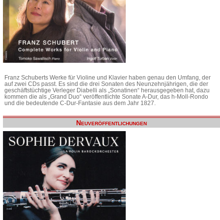
Franz Schuberts Werke für Violine und Klavier haben genau den Umfang, der
auf zwei CDs passt. Es sind die drei Sonaten des Neunzehnjährigen, die der
geschäftstüchtige Verleger Diabelli als „Sonatinen“ herausgegeben hat, dazu
kommen die als „Grand Duo“ veröffentlichte Sonate A-Dur, das h-Moll-Rondo
und die bedeutende C-Dur-Fantasie aus dem Jahr 1827.
Neuveröffentlichungen