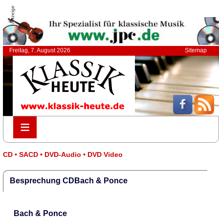
Anzeige
Freitag, 7. August 2026
Sitemap
≡
≡
CD • SACD • DVD-Audio • DVD Video
Besprechung CDBach & Ponce
Bach & Ponce