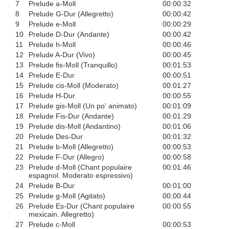
7
Prelude a-Moll
00:00:32
8
Prelude G-Dur (Allegretto)
00:00:42
9
Prelude e-Moll
00:00:29
10
Prelude D-Dur (Andante)
00:00:42
11
Prelude h-Moll
00:00:46
12
Prelude A-Dur (Vivo)
00:00:45
13
Prelude fis-Moll (Tranquillo)
00:01:53
14
Prelude E-Dur
00:00:51
15
Prelude cis-Moll (Moderato)
00:01:27
16
Prelude H-Dur
00:00:55
17
Prelude gis-Moll (Un po' animato)
00:01:09
18
Prelude Fis-Dur (Andante)
00:01:29
19
Prelude dis-Moll (Andantino)
00:01:06
20
Prelude Des-Dur
00:01:32
21
Prelude b-Moll (Allegretto)
00:00:53
22
Prelude F-Dur (Allegro)
00:00:58
23
Prelude d-Moll (Chant populaire
00:01:46
espagnol. Moderato espressivo)
24
Prelude B-Dur
00:01:00
25
Prelude g-Moll (Agitato)
00:00:44
26
Prelude Es-Dur (Chant populaire
00:00:55
mexicain. Allegretto)
27
Prelude c-Moll
00:00:53