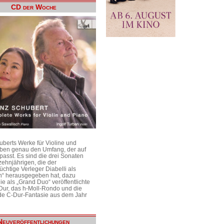
CD der Woche
uberts Werke für Violine und
aben genau den Umfang, der auf
passt. Es sind die drei Sonaten
ehnjährigen, die der
üchtige Verleger Diabelli als
n“ herausgegeben hat, dazu
e als „Grand Duo“ veröffentlichte
Dur, das h-Moll-Rondo und die
e C-Dur-Fantasie aus dem Jahr
Neuveröffentlichungen