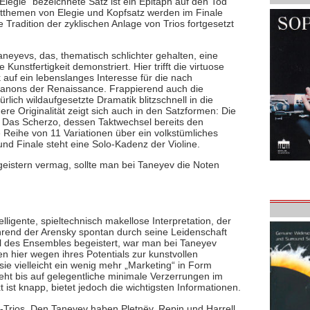
Elegie“ bezeichnete Satz ist ein Epitaph auf den Tod
ptthemen von Elegie und Kopfsatz werden im Finale
 Tradition der zyklischen Anlage von Trios fortgesetzt
neyevs, das, thematisch schlichter gehalten, eine
nstfertigkeit demonstriert. Hier trifft die virtuose
auf ein lebenslanges Interesse für die nach
anons der Renaissance. Frappierend auch die
ürlich wildaufgesetzte Dramatik blitzschnell in die
re Originalität zeigt sich auch in den Satzformen: Die
t. Das Scherzo, dessen Taktwechsel bereits den
 Reihe von 11 Variationen über ein volkstümliches
nd Finale steht eine Solo-Kadenz der Violine.
eistern vermag, sollte man bei Taneyev die Noten
ligente, spieltechnisch makellose Interpretation, der
hrend der Arensky spontan durch seine Leidenschaft
l des Ensembles begeistert, war man bei Taneyev
en hier wegen ihres Potentials zur kunstvollen
sie vielleicht ein wenig mehr „Marketing“ in Form
t bis auf gelegentliche minimale Verzerrungen im
 ist knapp, bietet jedoch die wichtigsten Informationen.
Trios. Den Taneyev haben Pletnëv, Repin und Harrell