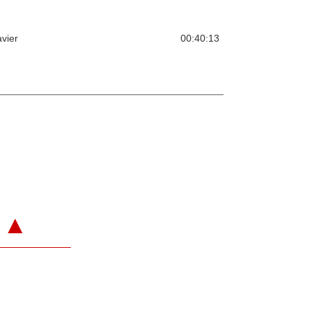
avier
00:40:13
▲