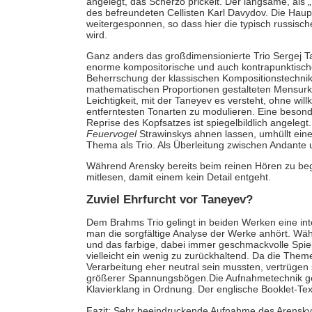
angelegt, das Scherzo prickelt. Der langsame, als „
des befreundeten Cellisten Karl Davydov. Die Hau
weitergesponnen, so dass hier die typisch russische
wird.
Ganz anders das großdimensionierte Trio Sergej Ta
enorme kompositorische und auch kontrapunktische Ku
Beherrschung der klassischen Kompositionstechnik 
mathematischen Proportionen gestalteten Mensurk
Leichtigkeit, mit der Taneyev es versteht, ohne willk
entferntesten Tonarten zu modulieren. Eine besonde
Reprise des Kopfsatzes ist spiegelbildlich angeleg
Feuervogel
Strawinskys ahnen lassen, umhüllt eine
Thema als Trio. Als Überleitung zwischen Andante u
Während Arensky bereits beim reinen Hören zu beg
mitlesen, damit einem kein Detail entgeht.
Zuviel Ehrfurcht vor Taneyev?
Dem Brahms Trio gelingt in beiden Werken eine intel
man die sorgfältige Analyse der Werke anhört. Wä
und das farbige, dabei immer geschmackvolle Spie
vielleicht ein wenig zu zurückhaltend. Da die Them
Verarbeitung eher neutral sein mussten, vertrügen 
größerer Spannungsbögen.Die Aufnahmetechnik geh
Klavierklang in Ordnung. Der englische Booklet-Text
Fazit: Sehr beeindruckende Aufnahme des Arensky-