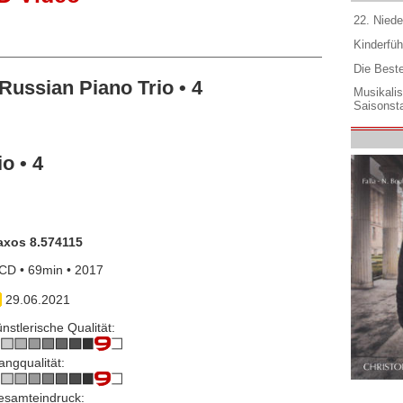
22. Niede
Kinderfüh
Die Best
ussian Piano Trio • 4
Musikali
Saisonsta
o • 4
axos 8.574115
CD • 69min • 2017
29.06.2021
nstlerische Qualität:
angqualität:
esamteindruck: