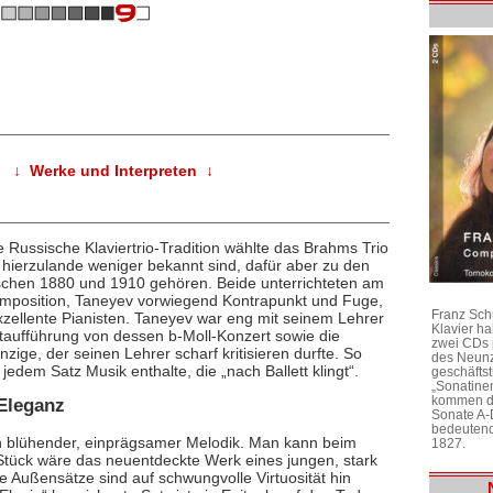
↓ Werke und Interpreten ↓
e Russische Klaviertrio-Tradition wählte das Brahms Trio
hierzulande weniger bekannt sind, dafür aber zu den
schen 1880 und 1910 gehören. Beide unterrichteten am
mposition, Taneyev vorwiegend Kontrapunkt und Fuge,
Franz Sch
zellente Pianisten. Taneyev war eng mit seinem Lehrer
Klavier h
taufführung von dessen b-Moll-Konzert sowie die
zwei CDs 
zige, der seinen Lehrer scharf kritisieren durfte. So
des Neunz
jedem Satz Musik enthalte, die „nach Ballett klingt“.
geschäftst
„Sonatine
kommen di
Eleganz
Sonate A-
bedeutend
in blühender, einprägsamer Melodik. Man kann beim
1827.
tück wäre das neuentdeckte Werk eines jungen, stark
Außensätze sind auf schwungvolle Virtuosität hin