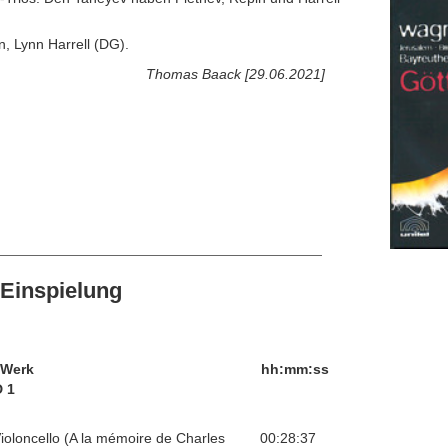
n, Lynn Harrell (DG).
Thomas Baack [29.06.2021]
Einspielung
/Werk
hh:mm:ss
 1
 Violoncello (A la mémoire de Charles
00:28:37