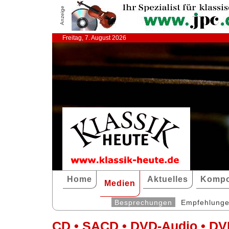
Anzeige
Freitag, 7. August 2026
Home
Aktuelles
Kompo
Medien
Besprechungen
Empfehlung
CD • SACD • DVD-Audio • DV