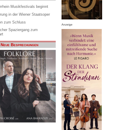
rrhein Musikfestivals beginnt
rung in der Wiener Staatsoper
en zum Schluss
Anzeige
scher Spaziergang zum
rt
Neue Besprechungen