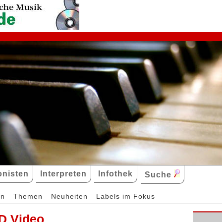
nisten
Interpreten
Infothek
Suche
en
Themen
Neuheiten
Labels im Fokus
D Video