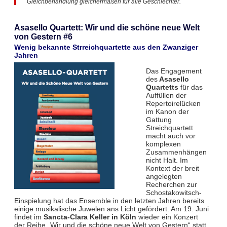
Gleichbehandlung gleichermaßen für alle Geschlechter.
Asasello Quartett: Wir und die schöne neue Welt
von Gestern #6
Wenig bekannte Strreichquartette aus den Zwanziger
Jahren
Das Engagement
des
Asasello
Quartetts
für das
Auffüllen der
Repertoirelücken
im Kanon der
Gattung
Streichquartett
macht auch vor
komplexen
Zusammenhängen
nicht Halt. Im
Kontext der breit
angelegten
Recherchen zur
Schostakowitsch-
Einspielung hat das Ensemble in den letzten Jahren bereits
einige musikalische Juwelen ans Licht gefördert. Am 19. Juni
findet im
Sancta-Clara Keller in Köln
wieder ein Konzert
der Reihe „Wir und die schöne neue Welt von Gestern“ statt.