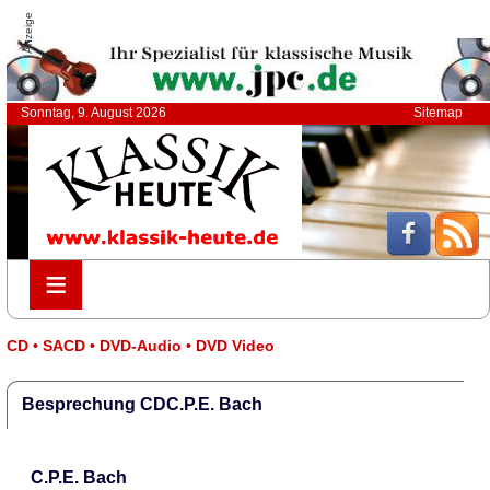
Anzeige
Sonntag, 9. August 2026
Sitemap
≡
≡
CD • SACD • DVD-Audio • DVD Video
Besprechung CDC.P.E. Bach
C.P.E. Bach