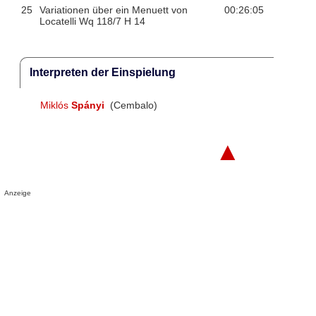
25
Variationen über ein Menuett von
00:26:05
Locatelli Wq 118/7 H 14
Interpreten der Einspielung
Miklós
Spányi
(Cembalo)
▲
Anzeige