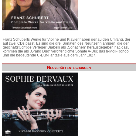
Franz Schuberts Werke für Violine und Klavier haben genau den Umfang, der
auf zwei CDs passt. Es sind die drei Sonaten des Neunzehnjährigen, die der
geschäftstüchtige Verleger Diabelli als „Sonatinen“ herausgegeben hat, dazu
kommen die als „Grand Duo“ veröffentlichte Sonate A-Dur, das h-Moll-Rondo
und die bedeutende C-Dur-Fantasie aus dem Jahr 1827.
Neuveröffentlichungen