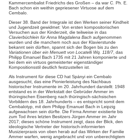
Kammercembalist Friedrichs des Großen – da war C. Ph. E.
Bach schon ein weithin gepriesener Virtuose auf dem
Cembalo.
Dieser 38. Band der Integrale ist den Werken seiner Kindheit
und Jugendzeit gewidmet: Von ersten kompositorischen
Versuchen aus der Kinderzeit, die teilweise in das
Clavierbüchlein für Anna Magdalena Bach
aufgenommen
wurden und die manchem noch aus der Klavierstunde
bekannt sein dürften, spannt sich der Bogen bis zu den
Variationen über ein Menuett von Locatelli Wq. 118/7
, das
Philipp Emanuel Bach 1735 mit 21 Jahren komponierte und
bei dem ein virtuos gemeisterter eigenständiger
Kompositionsstil deutlich festzustellen ist.
Als Instrument für diese CD hat Spányi ein Cembalo
ausgesucht, das eine Pionierleistung des Nachbaus
historischer Instrumente im 20. Jahrhundert darstellt: 1948
entstand es in der Werkstatt der Gebrüder Ammer im
thüringischen Eisenberg nach thüringisch-sächsischen
Vorbildern des 18. Jahrhunderts – es entspricht somit dem
Cembalotyp, mit dem Philipp Emanuel Bach in Leipzig
aufgewachsen sein dürfte. Die Firma Ammer existierte bis
zum Tod ihres letzten Besitzers Jürgen Ammer im Jahr
2017; dieses schöne Instrument zeigt, dass der Blick, den
ideologische Vertreter der historisch-informierten
Musizierpraxis von oben herab auf das Wirken der Familie
Ammer warfen, wenig angebracht und von unberechtigtem