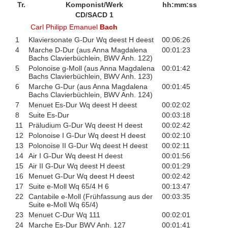
Tr.
Komponist/Werk
hh:mm:ss
CD/SACD 1
Carl Philipp Emanuel
Bach
1
Klaviersonate G-Dur Wq deest H deest
00:06:26
4
Marche D-Dur (aus Anna Magdalena
00:01:23
Bachs Clavierbüchlein, BWV Anh. 122)
5
Polonoise g-Moll (aus Anna Magdalena
00:01:42
Bachs Clavierbüchlein, BWV Anh. 123)
6
Marche G-Dur (aus Anna Magdalena
00:01:45
Bachs Clavierbüchlein, BWV Anh. 124)
7
Menuet Es-Dur Wq deest H deest
00:02:02
8
Suite Es-Dur
00:03:18
11
Präludium G-Dur Wq deest H deest
00:02:42
12
Polonoise I G-Dur Wq deest H deest
00:02:10
13
Polonoise II G-Dur Wq deest H deest
00:02:11
14
Air I G-Dur Wq deest H deest
00:01:56
15
Air II G-Dur Wq deest H deest
00:01:29
16
Menuet G-Dur Wq deest H deest
00:02:42
17
Suite e-Moll Wq 65/4 H 6
00:13:47
22
Cantabile e-Moll (Frühfassung aus der
00:03:35
Suite e-Moll Wq 65/4)
23
Menuet C-Dur Wq 111
00:02:01
24
Marche Es-Dur BWV Anh. 127
00:01:41