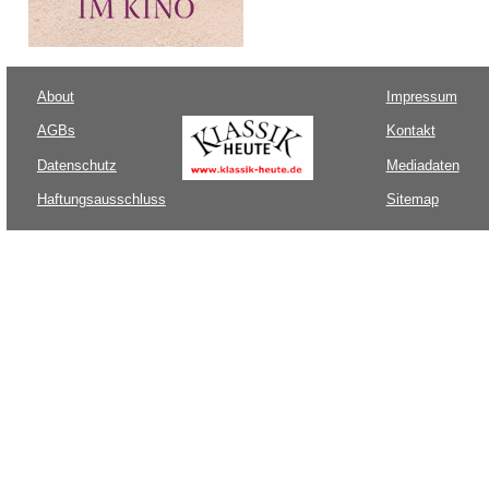
About
Impressum
AGBs
Kontakt
Datenschutz
Mediadaten
Haftungsausschluss
Sitemap