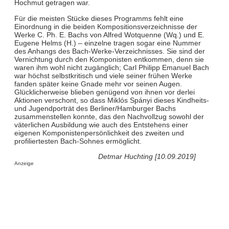
Hochmut getragen war.
Für die meisten Stücke dieses Programms fehlt eine
Einordnung in die beiden Kompositionsverzeichnisse der
Werke C. Ph. E. Bachs von Alfred Wotquenne (Wq.) und E.
Eugene Helms (H.) – einzelne tragen sogar eine Nummer
des Anhangs des Bach-Werke-Verzeichnisses. Sie sind der
Vernichtung durch den Komponisten entkommen, denn sie
waren ihm wohl nicht zugänglich; Carl Philipp Emanuel Bach
war höchst selbstkritisch und viele seiner frühen Werke
fanden später keine Gnade mehr vor seinen Augen.
Glücklicherweise blieben genügend von ihnen vor derlei
Aktionen verschont, so dass Miklós Spányi dieses Kindheits-
und Jugendporträt des Berliner/Hamburger Bachs
zusammenstellen konnte, das den Nachvollzug sowohl der
väterlichen Ausbildung wie auch des Entstehens einer
eigenen Komponistenpersönlichkeit des zweiten und
profiliertesten Bach-Sohnes ermöglicht.
Detmar Huchting [10.09.2019]
Anzeige