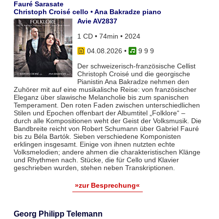
Fauré Sarasate
Christoph Croisé cello • Ana Bakradze piano
Avie AV2837
1 CD • 74min • 2024
04.08.2026
•
9 9 9
Der schweizerisch-französische Cellist
Christoph Croisé und die georgische
Pianistin Ana Bakradze nehmen den
Zuhörer mit auf eine musikalische Reise: von französischer
Eleganz über slawische Melancholie bis zum spanischen
Temperament. Den roten Faden zwischen unterschiedlichen
Stilen und Epochen offenbart der Albumtitel „Folklore“ –
durch alle Kompositionen weht der Geist der Volksmusik. Die
Bandbreite reicht von Robert Schumann über Gabriel Fauré
bis zu Béla Bartók. Sieben verschiedene Komponisten
erklingen insgesamt. Einige von ihnen nutzten echte
Volksmelodien; andere ahmen die charakteristischen Klänge
und Rhythmen nach. Stücke, die für Cello und Klavier
geschrieben wurden, stehen neben Transkriptionen.
»zur Besprechung«
Georg Philipp Telemann