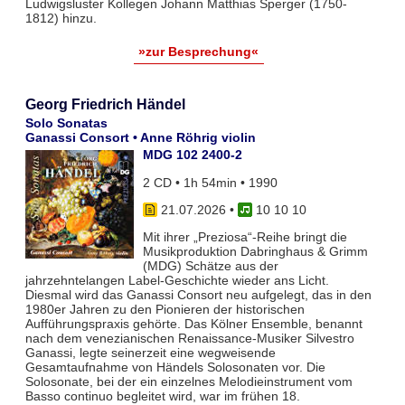
Ludwigsluster Kollegen Johann Matthias Sperger (1750-
1812) hinzu.
»zur Besprechung«
Georg Friedrich Händel
Solo Sonatas
Ganassi Consort • Anne Röhrig violin
MDG 102 2400-2
2 CD • 1h 54min • 1990
21.07.2026
•
10 10 10
Mit ihrer „Preziosa“-Reihe bringt die
Musikproduktion Dabringhaus & Grimm
(MDG) Schätze aus der
jahrzehntelangen Label-Geschichte wieder ans Licht.
Diesmal wird das Ganassi Consort neu aufgelegt, das in den
1980er Jahren zu den Pionieren der historischen
Aufführungspraxis gehörte. Das Kölner Ensemble, benannt
nach dem venezianischen Renaissance-Musiker Silvestro
Ganassi, legte seinerzeit eine wegweisende
Gesamtaufnahme von Händels Solosonaten vor. Die
Solosonate, bei der ein einzelnes Melodieinstrument vom
Basso continuo begleitet wird, war im frühen 18.