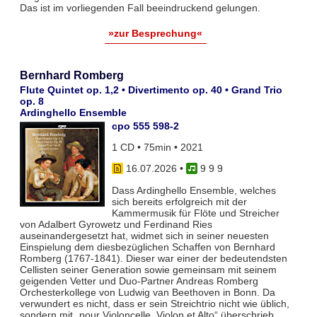
Das ist im vorliegenden Fall beeindruckend gelungen.
»zur Besprechung«
Bernhard Romberg
Flute Quintet op. 1,2 • Divertimento op. 40 • Grand Trio
op. 8
Ardinghello Ensemble
cpo 555 598-2
1 CD • 75min • 2021
16.07.2026
•
9 9 9
Dass Ardinghello Ensemble, welches
sich bereits erfolgreich mit der
Kammermusik für Flöte und Streicher
von Adalbert Gyrowetz und Ferdinand Ries
auseinandergesetzt hat, widmet sich in seiner neuesten
Einspielung dem diesbezüglichen Schaffen von Bernhard
Romberg (1767-1841). Dieser war einer der bedeutendsten
Cellisten seiner Generation sowie gemeinsam mit seinem
geigenden Vetter und Duo-Partner Andreas Romberg
Orchesterkollege von Ludwig van Beethoven in Bonn. Da
verwundert es nicht, dass er sein Streichtrio nicht wie üblich,
sondern mit „pour Violoncelle, Violon et Alto“ überschrieb.