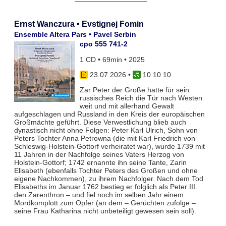
Ernst Wanczura • Evstignej Fomin
Ensemble Altera Pars • Pavel Serbin
cpo 555 741-2
1 CD • 69min • 2025
23.07.2026
•
10 10 10
Zar Peter der Große hatte für sein
russisches Reich die Tür nach Westen
weit und mit allerhand Gewalt
aufgeschlagen und Russland in den Kreis der europäischen
Großmächte geführt. Diese Verwestlichung blieb auch
dynastisch nicht ohne Folgen: Peter Karl Ulrich, Sohn von
Peters Tochter Anna Petrowna (die mit Karl Friedrich von
Schleswig-Holstein-Gottorf verheiratet war), wurde 1739 mit
11 Jahren in der Nachfolge seines Vaters Herzog von
Holstein-Gottorf; 1742 ernannte ihn seine Tante, Zarin
Elisabeth (ebenfalls Tochter Peters des Großen und ohne
eigene Nachkommen), zu ihrem Nachfolger. Nach dem Tod
Elisabeths im Januar 1762 bestieg er folglich als Peter III.
den Zarenthron – und fiel noch im selben Jahr einem
Mordkomplott zum Opfer (an dem – Gerüchten zufolge –
seine Frau Katharina nicht unbeteiligt gewesen sein soll).