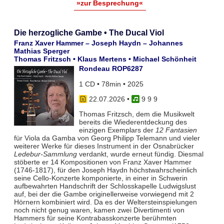
»zur Besprechung«
Die herzogliche Gambe • The Ducal Viol
Franz Xaver Hammer – Joseph Haydn – Johannes
Mathias Sperger
Thomas Fritzsch • Klaus Mertens • Michael Schönheit
Rondeau ROP6287
1 CD • 78min • 2025
22.07.2026
•
9 9 9
Thomas Fritzsch, dem die Musikwelt
bereits die Wiederentdeckung des
einzigen Exemplars der
12 Fantasien
für Viola da Gamba von Georg Philipp Telemann und vieler
weiterer Werke für dieses Instrument in der Osnabrücker
Ledebur-Sammlung
verdankt, wurde erneut fündig. Diesmal
stöberte er 14 Kompositionen von Franz Xaver Hammer
(1746-1817), für den Joseph Haydn höchstwahrscheinlich
seine Cello-Konzerte komponierte, in einer in Schwerin
aufbewahrten Handschrift der Schlosskapelle Ludwigslust
auf, bei der die Gambe originellerweise vorwiegend mit 2
Hörnern kombiniert wird. Da es der Weltersteinspielungen
noch nicht genug waren, kamen zwei Divertimenti von
Hammers für seine Kontrabasskonzerte berühmten