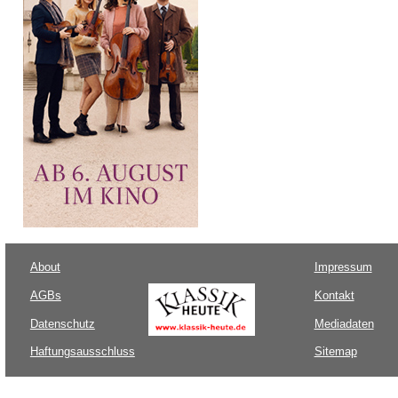
About
Impressum
AGBs
Kontakt
Datenschutz
Mediadaten
Haftungsausschluss
Sitemap