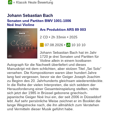
= Klassik Heute Bewertung
Johann Sebastian Bach
Sonaten und Partiten BWV 1001-1006
Noé Inui Violine
Ars Produktion ARS 89 003
2 CD • 2h 33min • 2025
07.08.2026
•
10 10 10
Johann Sebastian Bach hat im Jahr
1720 je drei Sonaten und Partiten für
Violine allein in einem kostbaren
Autograph für die Nachwelt überliefert und dieses
Manuskript mit dem schlichten, aber stolzen Titel „Sei Solo“
versehen. Die Kompositionen waren über hundert Jahre
lang fast vergessen, bevor sie der Geiger Joseph Joachim
zu Beginn des 20. Jahrhunderts gleichsam wiederentdeckte.
In die Reihe der vielen Interpreten, die sich seitdem der
Herausforderung einer Gesamteinspielung stellten, reihte
sich jetzt der 1985 in Brüssel geborene griechisch-
japanische Geiger Noé Inui ein, der seit 2006 in Düsseldorf
lebt. Auf sehr persönliche Weise zeichnet er im Booklet die
lange Wegstrecke nach, die ihn allmählich zum Verstehen
und Vermitteln dieser Musik geführt habe.