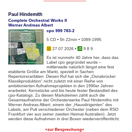
Paul Hindemith
Complete Orchestral Works II
Werner Andreas Albert
cpo 999 783-2
5 CD • 5h 22min • 1089-1995
27.07.2026
•
9 8 9
Es ist nunmehr 40 Jahre her, dass das
Label cpo gegründet wurde –
mittlerweile natürlich längst eine fest
etablierte Größe am Markt, speziell in Sachen
Repertoireraritäten. Diesen Ruf hat sich die „Osnabrücker
Klassikproduktion“ nicht zuletzt mit einer Reihe von
ambitionierten Aufnahmeprojekten in den 1990er Jahren
erarbeitet, Kernstücke und bis heute fester Bestandteil des
cpo-Katalogs. Zu diesen Marksteinen zählt auch die
Gesamtaufnahme der Orchesterwerke Paul Hindemiths mit
Werner Andreas Albert, einem der „Hausdirigenten“ des
Labels, am Pult verschiedener Orchester (neben dem RSO
Frankfurt vier aus seiner zweiten Heimat Australien). Jetzt
werden diese Aufnahmen in drei Boxen wiederveröffentlicht.
»zur Besprechung«