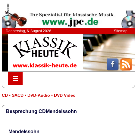
Anzeige
Donnerstag, 6. August 2026
Sitemap
≡
≡
CD • SACD • DVD-Audio • DVD Video
Besprechung CDMendelssohn
Mendelssohn