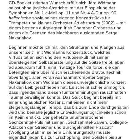
CD-Booklet zitierten Wunsch erfüllt sich Jörg Widmann
selbst ohne jegliche Abstriche: mit der Einspielung der
Symphonien Nr. 1 c-Moll op. 11 und Nr. 4 A-Dur op. 90
Italienische
sowie seines eigenen Konzertstücks für
Trompete und kleines Orchester
Ad absurdum
(2002) – mit
einem bestens aufgelegten Irish Chamber Orchestra und
einem die Grenzen des Machbaren auslotenden Sergei
Nakariakov.
Beginnen möchte ich mit „den Strukturen und Klängen aus
unserer Zeit“, mit Widmanns Konzertstück, welches
Virtuosität an sich und den Virtuosenkult mit seiner
übersteigerten Selbstdarstellung auf die Spitze treibt, eben
ad absurdum führt: eine irrwitzige Tour de force, die den
Beteiligten eine überirdisch erscheinende Bravourtechnik
abverlangt, allen voran Ausnahmetrompeter Sergei
Nakariakov, dem Widmann dieses unvergleichliche Konzert
auf den Leib geschrieben hat. Es scheint schier unmöglich,
dass irgendjemand diesen fünfzehnminütigen rauschhaften
Taumel bewältigen könnte. Das Stück beginnt bereits mit
einer unglaublichen Rasanz, mit einem nicht mehr
steigerungsfähigen Tempo, das bis zum Ende durchgehalten
wird und beinahe jegliche Entwicklungsmöglichkeiten schon
im Keim erstickt. Der gehetzte ununterbrochene
Sechzehntel-Puls mit seinen „Sechzehntel-Salven, Collegno-
Attacken der Streicher und durchgeknallten Pizzicati“
(Wolfgang Stähr in seinem Einführungstext) müsste
eigentlich jeden bis zur Erschöpfung, den Solisten bis zur