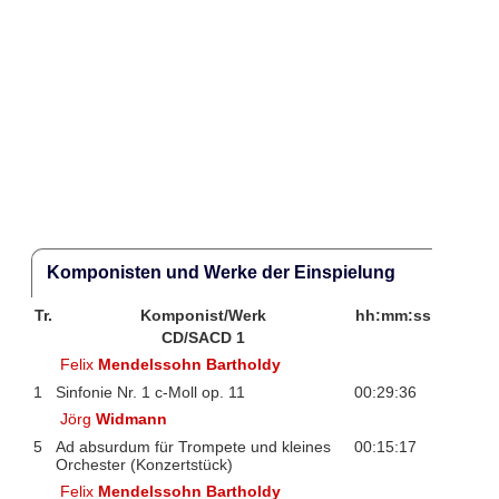
Komponisten und Werke der Einspielung
Tr.
Komponist/Werk
hh:mm:ss
CD/SACD 1
Felix
Mendelssohn Bartholdy
1
Sinfonie Nr. 1 c-Moll op. 11
00:29:36
Jörg
Widmann
5
Ad absurdum für Trompete und kleines
00:15:17
Orchester (Konzertstück)
Felix
Mendelssohn Bartholdy