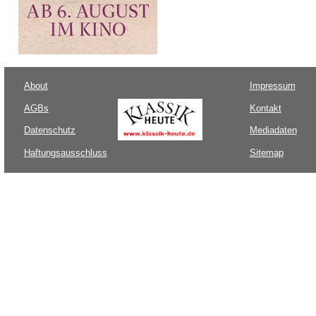
About
Impressum
AGBs
Kontakt
Datenschutz
Mediadaten
Haftungsausschluss
Sitemap