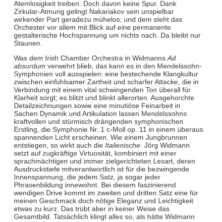
Atemlosigkeit treiben. Doch davon keine Spur. Dank
Zirkular-Atmung gelingt Nakariakov sein unspielbar
wirkender Part geradezu mühelos; und dem steht das
Orchester vor allem mit Blick auf eine permanente
gestalterische Hochspannung um nichts nach. Da bleibt nur
Staunen.
Was dem Irish Chamber Orchestra in Widmanns
Ad
absurdum
verwehrt blieb, das kann es in den Mendelssohn-
Symphonien voll ausspielen: eine bestechende Klangkultur
zwischen einfühlsamer Zartheit und scharfer Attacke, die in
Verbindung mit einem vital schwingenden Ton überall für
Klarheit sorgt; es blitzt und blinkt allerorten. Ausgehorchte
Detailzeichnungen sowie eine minutiöse Feinarbeit in
Sachen Dynamik und Artikulation lassen Mendelssohns
kraftvollen und stürmisch drängenden symphonischen
Erstling, die Symphonie Nr. 1 c-Moll op. 11 in einem überaus
spannenden Licht erscheinen. Wie einem Jungbrunnen
entstiegen, so wirkt auch die
Italienische
. Jörg Widmann
setzt auf zugkräftige Virtuosität, kombiniert mit einer
sprachmächtigen und immer zielgerichteten Lesart, deren
Ausdruckstiefe mitverantwortlich ist für die bezwingende
Innenspannung, die jedem Satz, ja sogar jeder
Phrasenbildung innewohnt. Bei diesem faszinierend
wendigen Drive kommt im zweiten und dritten Satz eine für
meinen Geschmack doch nötige Eleganz und Leichtigkeit
etwas zu kurz. Das trübt aber in keiner Weise das
Gesamtbild. Tatsächlich klingt alles so, als hätte Widmann