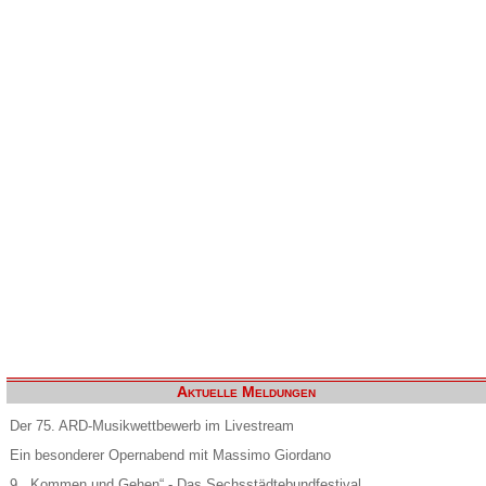
Aktuelle Meldungen
Der 75. ARD-Musikwettbewerb im Livestream
Ein besonderer Opernabend mit Massimo Giordano
9. „Kommen und Gehen“ - Das Sechsstädtebundfestival