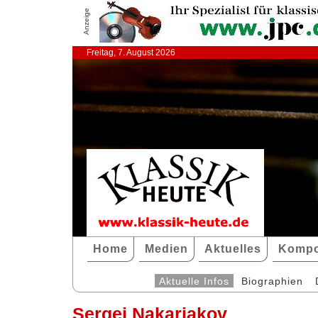
Anzeige
Freitag, 7. August 2026
Home
Medien
Aktuelles
Kompo
Aktuelle Infos
Biographien
Sergej Nakariakov