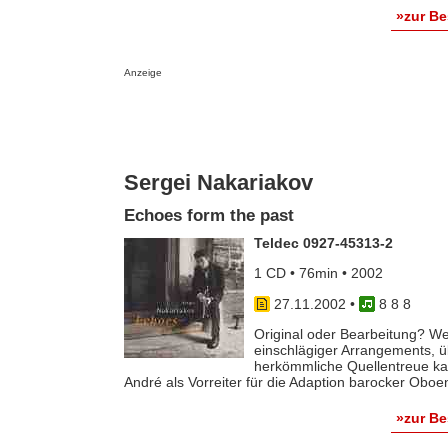
»zur B
Anzeige
Sergei Nakariakov
Echoes form the past
Teldec 0927-45313-2
1 CD • 76min • 2002
27.11.2002
•
8 8 8
Original oder Bearbeitung? We
einschlägiger Arrangements, 
herkömmliche Quellentreue k
André als Vorreiter für die Adaption barocker Oboen
»zur B