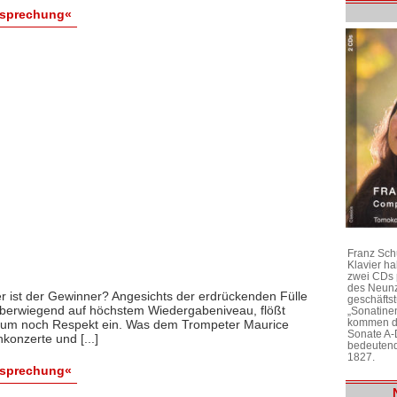
esprechung«
Franz Sch
Klavier h
zwei CDs 
des Neunz
r ist der Gewinner? Angesichts der erdrückenden Fülle
geschäftst
überwiegend auf höchstem Wiedergabeniveau, flößt
„Sonatine
kommen di
aum noch Respekt ein. Was dem Trompeter Maurice
Sonate A-
konzerte und [...]
bedeutend
1827.
esprechung«