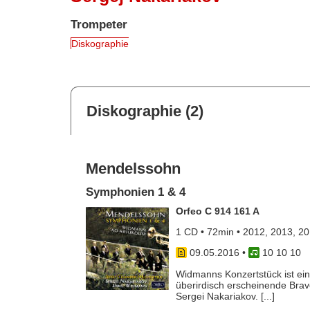
Trompeter
Diskographie
Diskographie (2)
Mendelssohn
Symphonien 1 & 4
Orfeo C 914 161 A
1 CD • 72min • 2012, 2013, 2
09.05.2016
•
10 10 10
Widmanns Konzertstück ist eine 
überirdisch erscheinende Brav
Sergei Nakariakov. [...]