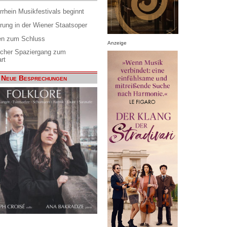
rrhein Musikfestivals beginnt
rung in der Wiener Staatsoper
en zum Schluss
Anzeige
scher Spaziergang zum
rt
Neue Besprechungen